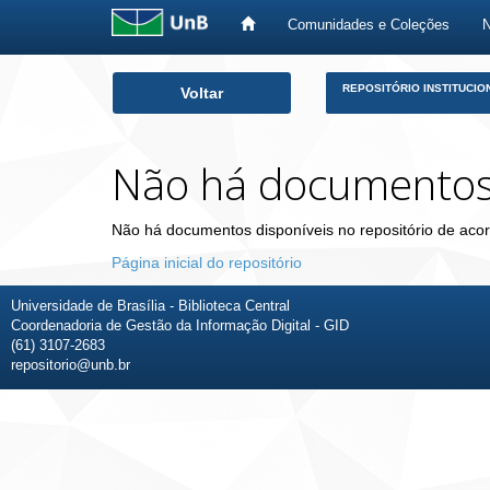
Comunidades e Coleções
Skip
REPOSITÓRIO INSTITUCIO
Voltar
navigation
Não há documento
Não há documentos disponíveis no repositório de acor
Página inicial do repositório
Universidade de Brasília - Biblioteca Central
Coordenadoria de Gestão da Informação Digital - GID
(61) 3107-2683
repositorio@unb.br