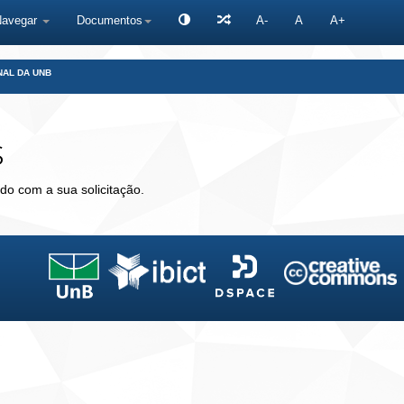
Navegar
Documentos
A-
A
A+
NAL DA UNB
s
do com a sua solicitação.