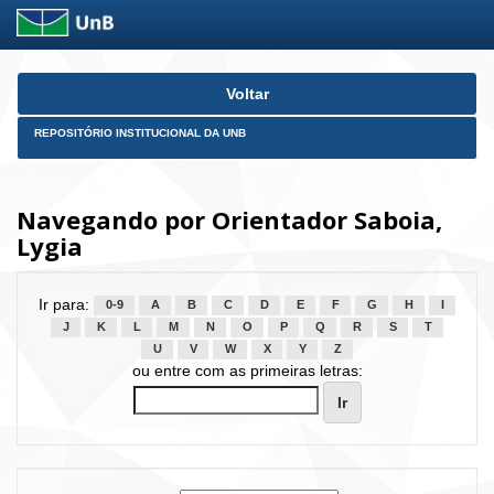
Skip
Voltar
navigation
REPOSITÓRIO INSTITUCIONAL DA UNB
Navegando por Orientador Saboia,
Lygia
Ir para:
0-9
A
B
C
D
E
F
G
H
I
J
K
L
M
N
O
P
Q
R
S
T
U
V
W
X
Y
Z
ou entre com as primeiras letras: