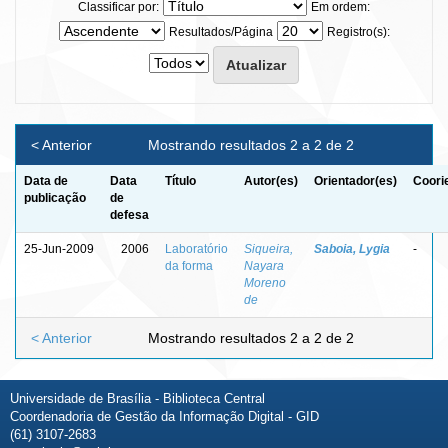
Classificar por:
Em ordem:
Resultados/Página
Registro(s):
< Anterior
Mostrando resultados 2 a 2 de 2
Data de
Data
Título
Autor(es)
Orientador(es)
Coori
publicação
de
defesa
25-Jun-2009
2006
Laboratório
Siqueira,
Saboia, Lygia
-
da forma
Nayara
Moreno
de
< Anterior
Mostrando resultados 2 a 2 de 2
Universidade de Brasília - Biblioteca Central
Coordenadoria de Gestão da Informação Digital - GID
(61) 3107-2683