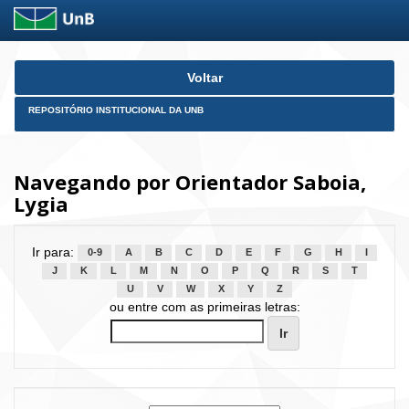
Skip
Voltar
navigation
REPOSITÓRIO INSTITUCIONAL DA UNB
Navegando por Orientador Saboia,
Lygia
Ir para:
0-9
A
B
C
D
E
F
G
H
I
J
K
L
M
N
O
P
Q
R
S
T
U
V
W
X
Y
Z
ou entre com as primeiras letras: