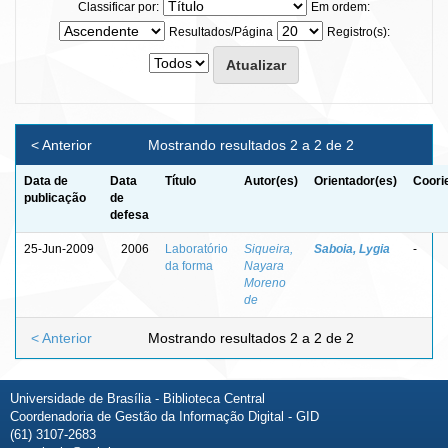
Classificar por:
Em ordem:
Resultados/Página
Registro(s):
< Anterior
Mostrando resultados 2 a 2 de 2
Data de
Data
Título
Autor(es)
Orientador(es)
Coori
publicação
de
defesa
25-Jun-2009
2006
Laboratório
Siqueira,
Saboia, Lygia
-
da forma
Nayara
Moreno
de
< Anterior
Mostrando resultados 2 a 2 de 2
Universidade de Brasília - Biblioteca Central
Coordenadoria de Gestão da Informação Digital - GID
(61) 3107-2683