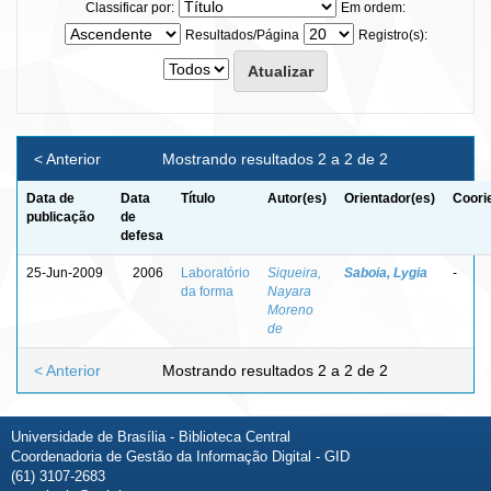
Classificar por:
Em ordem:
Resultados/Página
Registro(s):
< Anterior
Mostrando resultados 2 a 2 de 2
Data de
Data
Título
Autor(es)
Orientador(es)
Coori
publicação
de
defesa
25-Jun-2009
2006
Laboratório
Siqueira,
Saboia, Lygia
-
da forma
Nayara
Moreno
de
< Anterior
Mostrando resultados 2 a 2 de 2
Universidade de Brasília - Biblioteca Central
Coordenadoria de Gestão da Informação Digital - GID
(61) 3107-2683