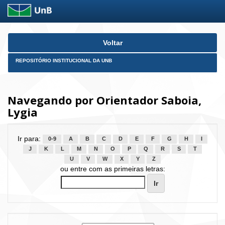
Skip
Voltar
navigation
REPOSITÓRIO INSTITUCIONAL DA UNB
Navegando por Orientador Saboia,
Lygia
Ir para:
0-9
A
B
C
D
E
F
G
H
I
J
K
L
M
N
O
P
Q
R
S
T
U
V
W
X
Y
Z
ou entre com as primeiras letras: