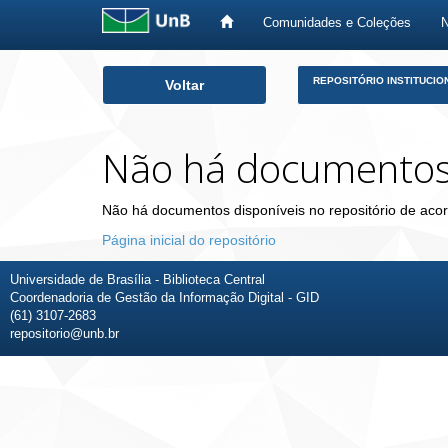
Comunidades e Coleções
Skip
REPOSITÓRIO INSTITUCIO
Voltar
navigation
Não há documento
Não há documentos disponíveis no repositório de acor
Página inicial do repositório
Universidade de Brasília - Biblioteca Central
Coordenadoria de Gestão da Informação Digital - GID
(61) 3107-2683
repositorio@unb.br