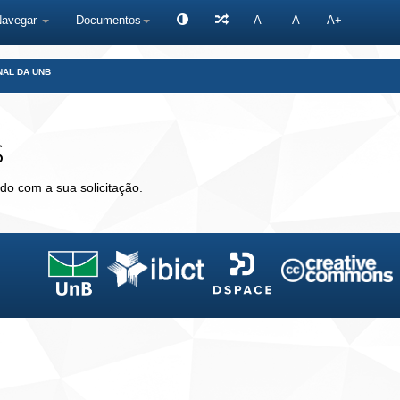
Navegar
Documentos
A-
A
A+
NAL DA UNB
s
do com a sua solicitação.