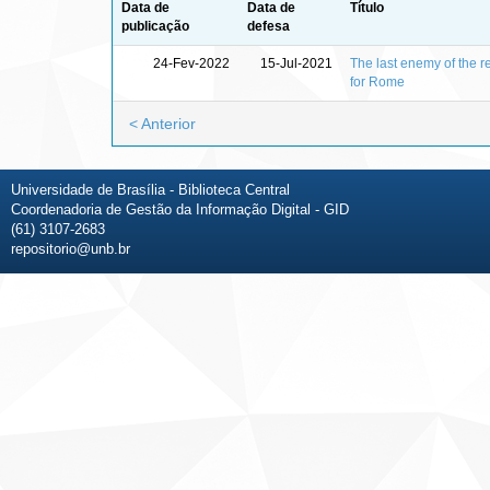
Data de
Data de
Título
publicação
defesa
24-Fev-2022
15-Jul-2021
The last enemy of the re
for Rome
< Anterior
Universidade de Brasília - Biblioteca Central
Coordenadoria de Gestão da Informação Digital - GID
(61) 3107-2683
repositorio@unb.br