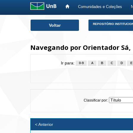
Comunidades e Coleções
Skip
REPOSITÓRIO INSTITUCIO
Voltar
navigation
Navegando por Orientador Sá, 
Ir para:
0-9
A
B
C
D
E
Classificar por:
< Anterior