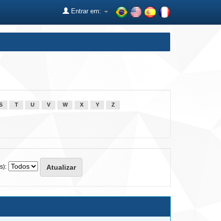
Entrar em:
S
T
U
V
W
X
Y
Z
s):