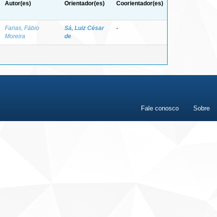
Autor(es)
Orientador(es)
Coorientador(es)
Farias, Fábio
Sá, Luiz César
-
Moreira
de
Fale conosco
Sobre