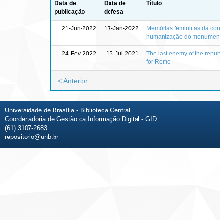
Data de
Data de
Título
publicação
defesa
21-Jun-2022
17-Jan-2022
Memórias femininas da const
humanização do monument
24-Fev-2022
15-Jul-2021
The last enemy of the republ
for Rome
< Anterior
Universidade de Brasília - Biblioteca Central
Coordenadoria de Gestão da Informação Digital - GID
(61) 3107-2683
repositorio@unb.br