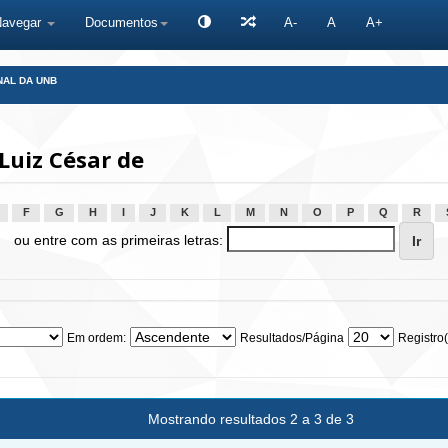
Navegar
Documentos
A-
A
A+
NAL DA UNB
Luiz César de
F
G
H
I
J
K
L
M
N
O
P
Q
R
ou entre com as primeiras letras:
Em ordem:
Resultados/Página
Registro(
Mostrando resultados 2 a 3 de 3