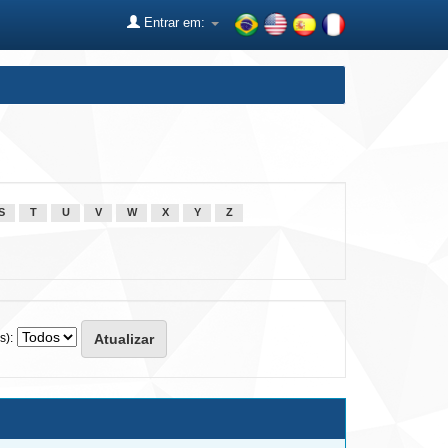
Entrar em:
S
T
U
V
W
X
Y
Z
s):