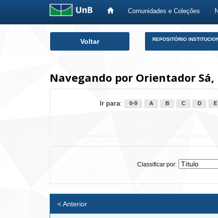
Comunidades e Coleções
Skip
REPOSITÓRIO INSTITUCIO
Voltar
navigation
Navegando por Orientador Sá, 
Ir para:
0-9
A
B
C
D
E
Classificar por:
< Anterior