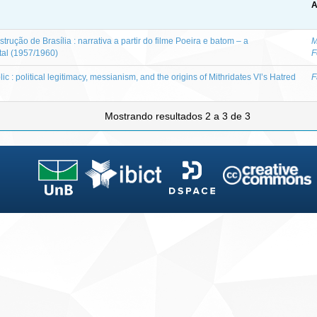
A
rução de Brasília : narrativa a partir do filme Poeira e batom – a
M
al (1957/1960)
F
ic : political legitimacy, messianism, and the origins of Mithridates VI’s Hatred
F
Mostrando resultados 2 a 3 de 3