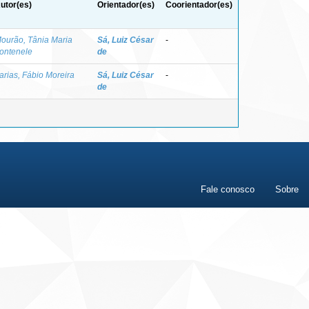
utor(es)
Orientador(es)
Coorientador(es)
ourão, Tânia Maria
Sá, Luiz César
-
ontenele
de
arias, Fábio Moreira
Sá, Luiz César
-
de
Fale conosco
Sobre