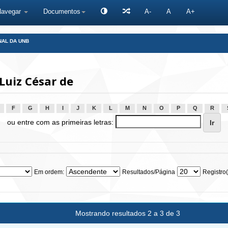
Navegar
Documentos
A-
A
A+
NAL DA UNB
Luiz César de
F
G
H
I
J
K
L
M
N
O
P
Q
R
ou entre com as primeiras letras:
Em ordem:
Resultados/Página
Registro(
Mostrando resultados 2 a 3 de 3