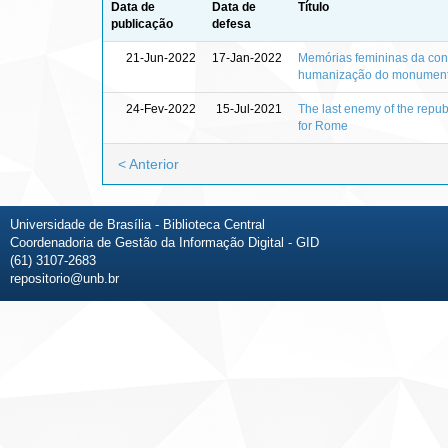
Data de
Data de
Título
publicação
defesa
21-Jun-2022
17-Jan-2022
Memórias femininas da const
humanização do monument
24-Fev-2022
15-Jul-2021
The last enemy of the republ
for Rome
< Anterior
Universidade de Brasília - Biblioteca Central
Coordenadoria de Gestão da Informação Digital - GID
(61) 3107-2683
repositorio@unb.br