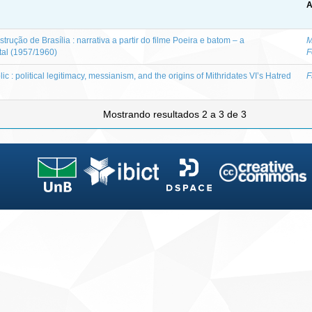
A
rução de Brasília : narrativa a partir do filme Poeira e batom – a
M
al (1957/1960)
F
ic : political legitimacy, messianism, and the origins of Mithridates VI’s Hatred
F
Mostrando resultados 2 a 3 de 3