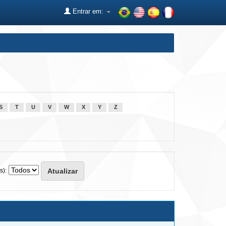
Entrar em:
S
T
U
V
W
X
Y
Z
s):