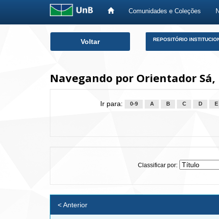
Comunidades e Coleções
Skip
REPOSITÓRIO INSTITUCIO
Voltar
navigation
Navegando por Orientador Sá, 
Ir para:
0-9
A
B
C
D
E
Classificar por:
< Anterior