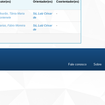
utor(es)
Orientador(es)
Coorientador(es)
ourão, Tânia Maria
Sá, Luiz César
-
ontenele
de
arias, Fábio Moreira
Sá, Luiz César
-
de
Fale conosco
Sobre