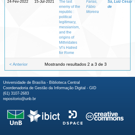
24-Fev-2022
15-Jul-2021
The last
Farias,
Sá, Luiz César
enemy of the
Fábio
de
republic :
Moreira
political
legitimacy,
messianism,
and the
origins of
Mithridates
VI’s Hatred
for Rome
< Anterior
Mostrando resultados 2 a 3 de 3
Universidade de Brasília - Biblioteca Central
Coordenadoria de Gestão da Informação Digital - GID
(61) 3107-2683
repositorio@unb.br