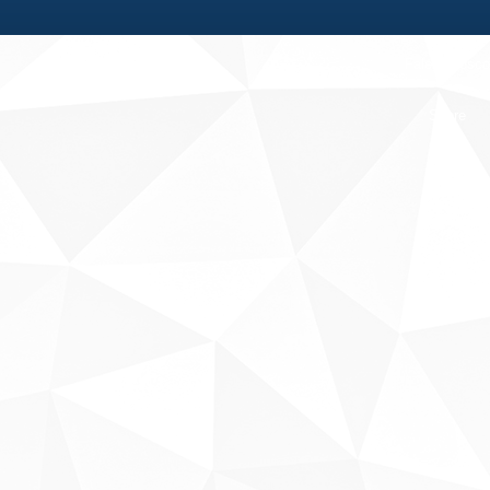
Fale conosco
Sobre