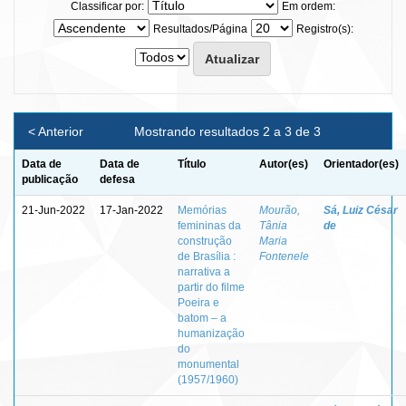
Classificar por:
Em ordem:
Resultados/Página
Registro(s):
< Anterior
Mostrando resultados 2 a 3 de 3
Data de
Data de
Título
Autor(es)
Orientador(es)
publicação
defesa
21-Jun-2022
17-Jan-2022
Memórias
Mourão,
Sá, Luiz César
femininas da
Tânia
de
construção
Maria
de Brasília :
Fontenele
narrativa a
partir do filme
Poeira e
batom – a
humanização
do
monumental
(1957/1960)