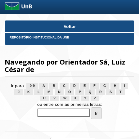
Skip
Voltar
navigation
REPOSITÓRIO INSTITUCIONAL DA UNB
Navegando por Orientador Sá, Luiz
César de
Ir para:
0-9
A
B
C
D
E
F
G
H
I
J
K
L
M
N
O
P
Q
R
S
T
U
V
W
X
Y
Z
ou entre com as primeiras letras: