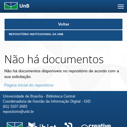
Skip
Voltar
navigation
REPOSITÓRIO INSTITUCIONAL DA UNB
Não há documentos
Não há documentos disponíveis no repositório de acordo com a
sua solicitação.
Página inicial do repositório
Universidade de Brasília - Biblioteca Central
Coordenadoria de Gestão da Informação Digital - GID
(61) 3107-2683
repositorio@unb.br