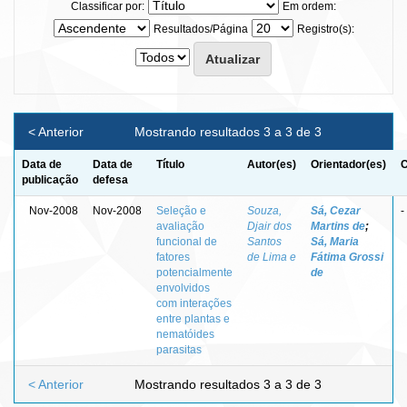
Classificar por:
Em ordem:
Resultados/Página
Registro(s):
< Anterior
Mostrando resultados 3 a 3 de 3
Data de
Data de
Título
Autor(es)
Orientador(es)
C
publicação
defesa
Nov-2008
Nov-2008
Seleção e
Souza,
Sá, Cezar
-
avaliação
Djair dos
Martins de
;
funcional de
Santos
Sá, Maria
fatores
de Lima e
Fátima Grossi
potencialmente
de
envolvidos
com interações
entre plantas e
nematóides
parasitas
< Anterior
Mostrando resultados 3 a 3 de 3