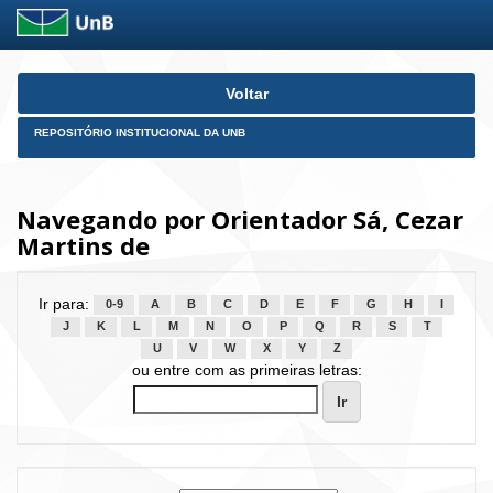
Skip
Voltar
navigation
REPOSITÓRIO INSTITUCIONAL DA UNB
Navegando por Orientador Sá, Cezar
Martins de
Ir para:
0-9
A
B
C
D
E
F
G
H
I
J
K
L
M
N
O
P
Q
R
S
T
U
V
W
X
Y
Z
ou entre com as primeiras letras: