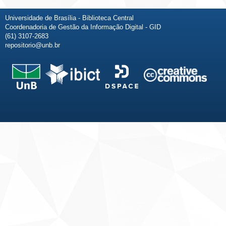
Universidade de Brasília - Biblioteca Central
Coordenadoria de Gestão da Informação Digital - GID
(61) 3107-2683
repositorio@unb.br
Fale conosco
Sobre