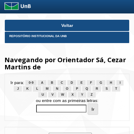
Skip
Voltar
navigation
REPOSITÓRIO INSTITUCIONAL DA UNB
Navegando por Orientador Sá, Cezar
Martins de
Ir para:
0-9
A
B
C
D
E
F
G
H
I
J
K
L
M
N
O
P
Q
R
S
T
U
V
W
X
Y
Z
ou entre com as primeiras letras: