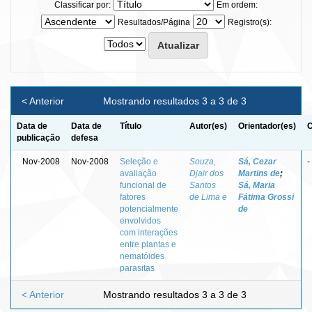
Classificar por:
Em ordem:
Resultados/Página
Registro(s):
< Anterior
Mostrando resultados 3 a 3 de 3
Data de
Data de
Título
Autor(es)
Orientador(es)
C
publicação
defesa
Nov-2008
Nov-2008
Seleção e
Souza,
Sá, Cezar
-
avaliação
Djair dos
Martins de
;
funcional de
Santos
Sá, Maria
fatores
de Lima e
Fátima Grossi
potencialmente
de
envolvidos
com interações
entre plantas e
nematóides
parasitas
< Anterior
Mostrando resultados 3 a 3 de 3