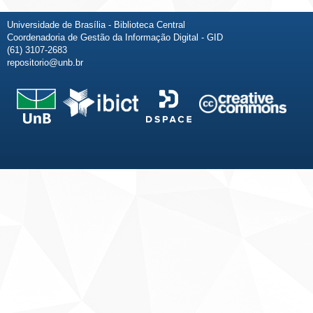
Universidade de Brasília - Biblioteca Central
Coordenadoria de Gestão da Informação Digital - GID
(61) 3107-2683
repositorio@unb.br
Fale conosco
Sobre