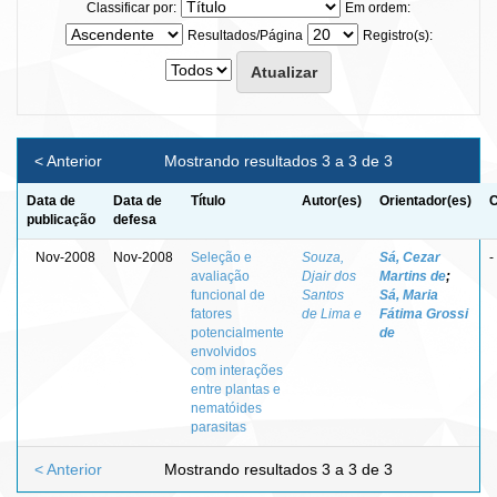
Classificar por:
Em ordem:
Resultados/Página
Registro(s):
< Anterior
Mostrando resultados 3 a 3 de 3
Data de
Data de
Título
Autor(es)
Orientador(es)
C
publicação
defesa
Nov-2008
Nov-2008
Seleção e
Souza,
Sá, Cezar
-
avaliação
Djair dos
Martins de
;
funcional de
Santos
Sá, Maria
fatores
de Lima e
Fátima Grossi
potencialmente
de
envolvidos
com interações
entre plantas e
nematóides
parasitas
< Anterior
Mostrando resultados 3 a 3 de 3