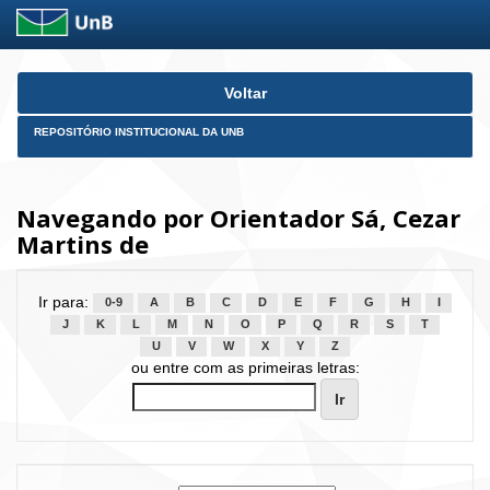
Skip
Voltar
navigation
REPOSITÓRIO INSTITUCIONAL DA UNB
Navegando por Orientador Sá, Cezar
Martins de
Ir para:
0-9
A
B
C
D
E
F
G
H
I
J
K
L
M
N
O
P
Q
R
S
T
U
V
W
X
Y
Z
ou entre com as primeiras letras: