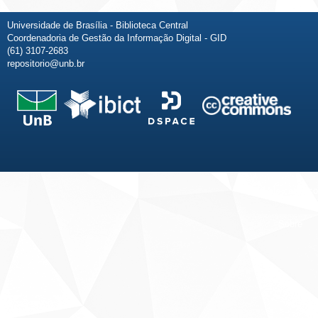
Universidade de Brasília - Biblioteca Central
Coordenadoria de Gestão da Informação Digital - GID
(61) 3107-2683
repositorio@unb.br
Fale conosco
Sobre