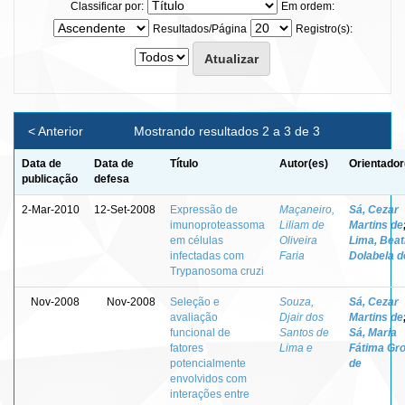
Classificar por:
Em ordem:
Resultados/Página
Registro(s):
< Anterior
Mostrando resultados 2 a 3 de 3
Data de
Data de
Título
Autor(es)
Orientador
publicação
defesa
2-Mar-2010
12-Set-2008
Expressão de
Maçaneiro,
Sá, Cezar
imunoproteassoma
Liliam de
Martins de
em células
Oliveira
Lima, Beat
infectadas com
Faria
Dolabela d
Trypanosoma cruzi
Nov-2008
Nov-2008
Seleção e
Souza,
Sá, Cezar
avaliação
Djair dos
Martins de
funcional de
Santos de
Sá, Maria
fatores
Lima e
Fátima Gro
potencialmente
de
envolvidos com
interações entre