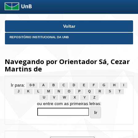
Skip
Voltar
navigation
REPOSITÓRIO INSTITUCIONAL DA UNB
Navegando por Orientador Sá, Cezar
Martins de
Ir para:
0-9
A
B
C
D
E
F
G
H
I
J
K
L
M
N
O
P
Q
R
S
T
U
V
W
X
Y
Z
ou entre com as primeiras letras: