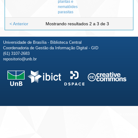
plantas e
nematóides
parasitas
< Anterior
Mostrando resultados 2 a 3 de 3
Universidade de Brasília - Biblioteca Central
Coordenadoria de Gestão da Informação Digital - GID
(61) 3107-2683
repositorio@unb.br
Fale conosco
Sobre