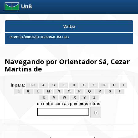
Skip
Voltar
navigation
REPOSITÓRIO INSTITUCIONAL DA UNB
Navegando por Orientador Sá, Cezar
Martins de
Ir para:
0-9
A
B
C
D
E
F
G
H
I
J
K
L
M
N
O
P
Q
R
S
T
U
V
W
X
Y
Z
ou entre com as primeiras letras: