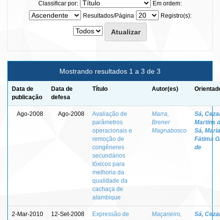
Classificar por:
Em ordem:
Resultados/Página
Registro(s):
Mostrando resultados 1 a 3 de 3
Data de
Data de
Título
Autor(es)
Orientad
publicação
defesa
Ago-2008
Ago-2008
Avaliação de
Marra,
Sá, Ceza
parâmetros
Brener
Martins 
operacionais e
Magnabosco
Sá, Mari
remoção de
Fátima G
congêneres
de
secundários
tóxicos para
melhoria da
qualidade da
cachaça de
alambique
2-Mar-2010
12-Set-2008
Expressão de
Maçaneiro,
Sá, Ceza