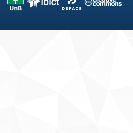
Fale conosco
Sobre