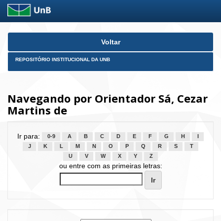
Skip
Voltar
navigation
REPOSITÓRIO INSTITUCIONAL DA UNB
Navegando por Orientador Sá, Cezar
Martins de
Ir para:
0-9
A
B
C
D
E
F
G
H
I
J
K
L
M
N
O
P
Q
R
S
T
U
V
W
X
Y
Z
ou entre com as primeiras letras: