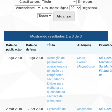
Classificar por:
Em ordem:
Resultados/Página
Registro(s):
Mostrando resultados 1 a 3 de 3
Data de
Data de
Título
Autor(es)
Orientad
publicação
defesa
Ago-2008
Ago-2008
Avaliação de
Marra,
Sá, Ceza
parâmetros
Brener
Martins 
operacionais e
Magnabosco
Sá, Mari
remoção de
Fátima G
congêneres
de
secundários
tóxicos para
melhoria da
qualidade da
cachaça de
alambique
2-Mar-2010
12-Set-2008
Expressão de
Maçaneiro,
Sá, Ceza