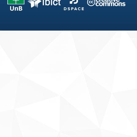
Fale conosco
Sobre