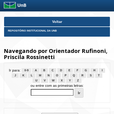
Skip
Voltar
navigation
REPOSITÓRIO INSTITUCIONAL DA UNB
Navegando por Orientador Rufinoni,
Priscila Rossinetti
Ir para:
0-9
A
B
C
D
E
F
G
H
I
J
K
L
M
N
O
P
Q
R
S
T
U
V
W
X
Y
Z
ou entre com as primeiras letras: