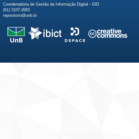
Coordenadoria de Gestão da Informação Digital - GID
(61) 3107-2683
repositorio@unb.br
Fale conosco
Sobre