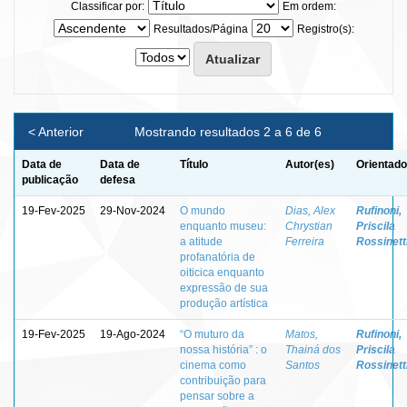
Classificar por:
Em ordem:
Resultados/Página
Registro(s):
< Anterior
Mostrando resultados 2 a 6 de 6
Data de
Data de
Título
Autor(es)
Orientado
publicação
defesa
19-Fev-2025
29-Nov-2024
O mundo
Dias, Alex
Rufinoni,
enquanto museu:
Chrystian
Priscila
a atitude
Ferreira
Rossinett
profanatória de
oiticica enquanto
expressão de sua
produção artística
19-Fev-2025
19-Ago-2024
“O muturo da
Matos,
Rufinoni,
nossa história” : o
Thainá dos
Priscila
cinema como
Santos
Rossinett
contribuição para
pensar sobre a