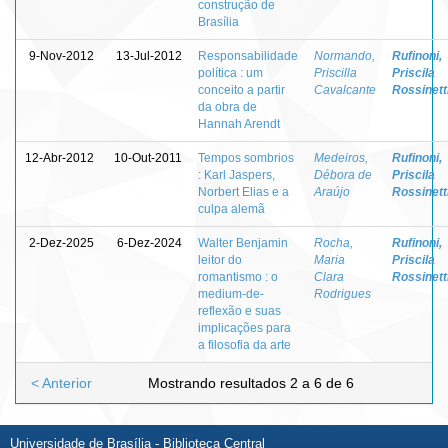
construção de
Brasília
9-Nov-2012
13-Jul-2012
Responsabilidade
Normando,
Rufinoni,
política : um
Priscilla
Priscila
conceito a partir
Cavalcante
Rossinett
da obra de
Hannah Arendt
12-Abr-2012
10-Out-2011
Tempos sombrios
Medeiros,
Rufinoni,
: Karl Jaspers,
Débora de
Priscila
Norbert Elias e a
Araújo
Rossinett
culpa alemã
2-Dez-2025
6-Dez-2024
Walter Benjamin
Rocha,
Rufinoni,
leitor do
Maria
Priscila
romantismo : o
Clara
Rossinett
medium-de-
Rodrigues
reflexão e suas
implicações para
a filosofia da arte
< Anterior
Mostrando resultados 2 a 6 de 6
Universidade de Brasília - Biblioteca Central