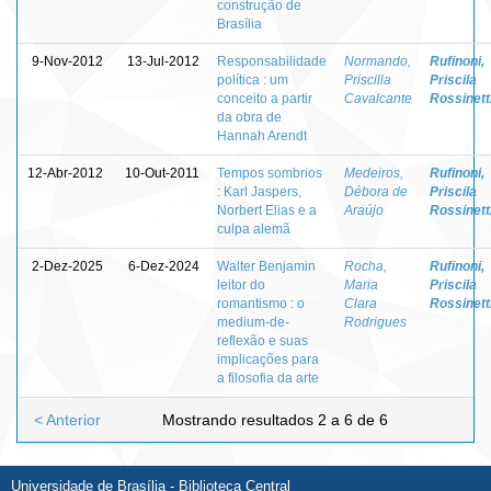
construção de
Brasília
9-Nov-2012
13-Jul-2012
Responsabilidade
Normando,
Rufinoni,
política : um
Priscilla
Priscila
conceito a partir
Cavalcante
Rossinett
da obra de
Hannah Arendt
12-Abr-2012
10-Out-2011
Tempos sombrios
Medeiros,
Rufinoni,
: Karl Jaspers,
Débora de
Priscila
Norbert Elias e a
Araújo
Rossinett
culpa alemã
2-Dez-2025
6-Dez-2024
Walter Benjamin
Rocha,
Rufinoni,
leitor do
Maria
Priscila
romantismo : o
Clara
Rossinett
medium-de-
Rodrigues
reflexão e suas
implicações para
a filosofia da arte
< Anterior
Mostrando resultados 2 a 6 de 6
Universidade de Brasília - Biblioteca Central