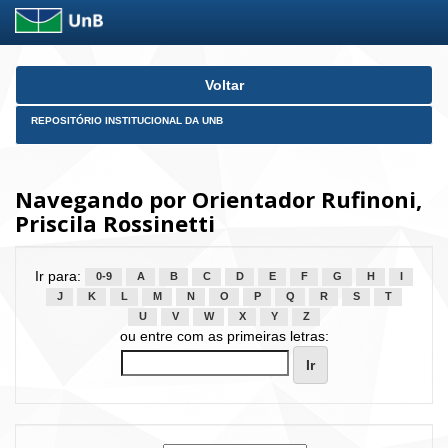
Skip
Voltar
navigation
REPOSITÓRIO INSTITUCIONAL DA UNB
Navegando por Orientador Rufinoni,
Priscila Rossinetti
Ir para:
0-9
A
B
C
D
E
F
G
H
I
J
K
L
M
N
O
P
Q
R
S
T
U
V
W
X
Y
Z
ou entre com as primeiras letras: