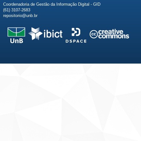
Coordenadoria de Gestão da Informação Digital - GID
(61) 3107-2683
repositorio@unb.br
Fale conosco
Sobre