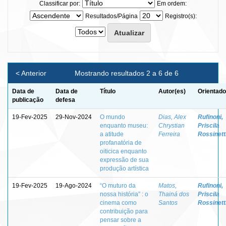
Classificar por:
Em ordem:
Resultados/Página
Registro(s):
< Anterior
Mostrando resultados 2 a 6 de 6
Data de
Data de
Título
Autor(es)
Orientado
publicação
defesa
19-Fev-2025
29-Nov-2024
O mundo
Dias, Alex
Rufinoni,
enquanto museu:
Chrystian
Priscila
a atitude
Ferreira
Rossinett
profanatória de
oiticica enquanto
expressão de sua
produção artística
19-Fev-2025
19-Ago-2024
“O muturo da
Matos,
Rufinoni,
nossa história” : o
Thainá dos
Priscila
cinema como
Santos
Rossinett
contribuição para
pensar sobre a