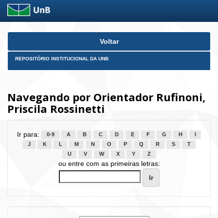
Skip
Voltar
navigation
REPOSITÓRIO INSTITUCIONAL DA UNB
Navegando por Orientador Rufinoni,
Priscila Rossinetti
Ir para:
0-9
A
B
C
D
E
F
G
H
I
J
K
L
M
N
O
P
Q
R
S
T
U
V
W
X
Y
Z
ou entre com as primeiras letras: