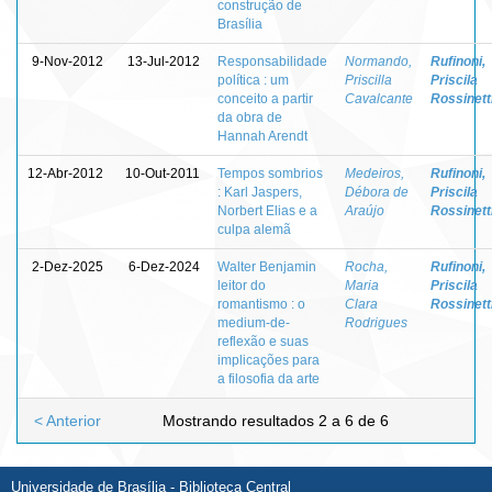
construção de
Brasília
9-Nov-2012
13-Jul-2012
Responsabilidade
Normando,
Rufinoni,
política : um
Priscilla
Priscila
conceito a partir
Cavalcante
Rossinett
da obra de
Hannah Arendt
12-Abr-2012
10-Out-2011
Tempos sombrios
Medeiros,
Rufinoni,
: Karl Jaspers,
Débora de
Priscila
Norbert Elias e a
Araújo
Rossinett
culpa alemã
2-Dez-2025
6-Dez-2024
Walter Benjamin
Rocha,
Rufinoni,
leitor do
Maria
Priscila
romantismo : o
Clara
Rossinett
medium-de-
Rodrigues
reflexão e suas
implicações para
a filosofia da arte
< Anterior
Mostrando resultados 2 a 6 de 6
Universidade de Brasília - Biblioteca Central