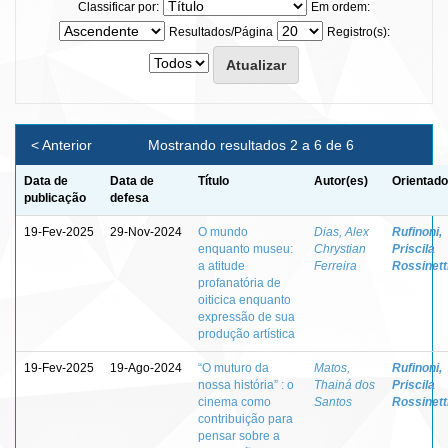
Classificar por:
Em ordem:
Resultados/Página
Registro(s):
< Anterior
Mostrando resultados 2 a 6 de 6
Data de
Data de
Título
Autor(es)
Orientado
publicação
defesa
19-Fev-2025
29-Nov-2024
O mundo
Dias, Alex
Rufinoni,
enquanto museu:
Chrystian
Priscila
a atitude
Ferreira
Rossinett
profanatória de
oiticica enquanto
expressão de sua
produção artística
19-Fev-2025
19-Ago-2024
“O muturo da
Matos,
Rufinoni,
nossa história” : o
Thainá dos
Priscila
cinema como
Santos
Rossinett
contribuição para
pensar sobre a