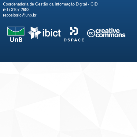
Coordenadoria de Gestão da Informação Digital - GID
(61) 3107-2683
repositorio@unb.br
Fale conosco
Sobre