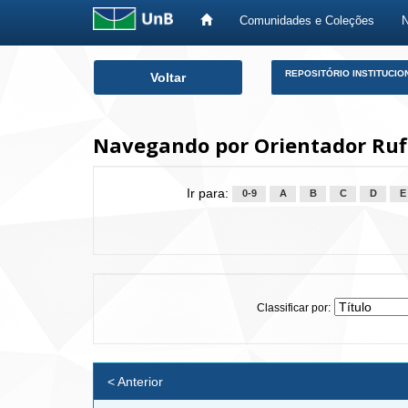
Comunidades e Coleções
Skip
REPOSITÓRIO INSTITUCIO
Voltar
navigation
Navegando por Orientador Rufin
Ir para:
0-9
A
B
C
D
E
Classificar por:
< Anterior