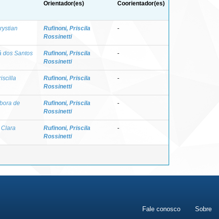
Orientador(es)
Coorientador(es)
rystian
Rufinoni, Priscila
-
Rossinetti
á dos Santos
Rufinoni, Priscila
-
Rossinetti
scilla
Rufinoni, Priscila
-
Rossinetti
bora de
Rufinoni, Priscila
-
Rossinetti
 Clara
Rufinoni, Priscila
-
Rossinetti
Fale conosco
Sobre