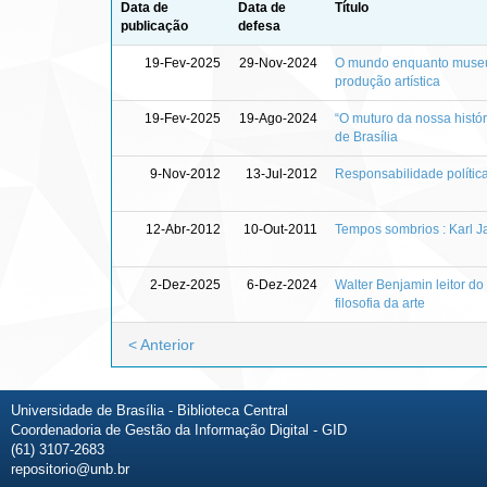
Data de
Data de
Título
publicação
defesa
19-Fev-2025
29-Nov-2024
O mundo enquanto museu: 
produção artística
19-Fev-2025
19-Ago-2024
“O muturo da nossa histór
de Brasília
9-Nov-2012
13-Jul-2012
Responsabilidade política
12-Abr-2012
10-Out-2011
Tempos sombrios : Karl Ja
2-Dez-2025
6-Dez-2024
Walter Benjamin leitor d
filosofia da arte
< Anterior
Universidade de Brasília - Biblioteca Central
Coordenadoria de Gestão da Informação Digital - GID
(61) 3107-2683
repositorio@unb.br