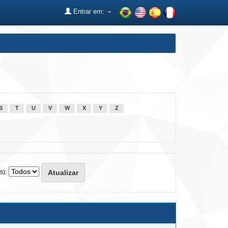
Entrar em:
S
T
U
V
W
X
Y
Z
s):