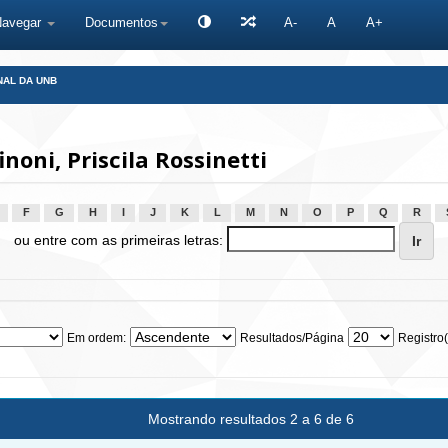
Navegar
Documentos
A-
A
A+
NAL DA UNB
oni, Priscila Rossinetti
F
G
H
I
J
K
L
M
N
O
P
Q
R
ou entre com as primeiras letras:
Em ordem:
Resultados/Página
Registro(
Mostrando resultados 2 a 6 de 6