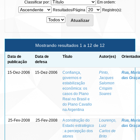
Classificar por:
Em ordem:
Resultados/Página
Registro(s):
Mostrando resultados 1 a 12 de 12
Data de
Data de
Título
Autor(es)
Orientado
publicação
defesa
15-Dez-2006
15-Dez-2006
Confiança,
Pinto,
Rua, Mari
governos e
Jacques
das Graç
estabilização
Salomon
econômica: os
Crispim
casos do Plano
Soares
Real no Brasil e
do Plano Cavallo
na Argentina
25-Fev-2008
25-Fev-2008
A construção do
Lourenço,
Rua, Mari
Estado estratégico
Luiz
das Graç
: a percepção dos
Carlos de
atores
Brito