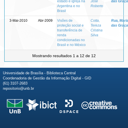
estado e igreja na
José
das Graç
Argentina e no
Roberto
Brasil
3-Mai-2010
Abr-2009
Visões de
Cotta,
Rua, Mari
proteção social e
Tereza
das Graç
transferência de
Cristina
renda
Silva
condicionadas no
Brasil e no México
Mostrando resultados 1 a 12 de 12
Universidade de Brasília - Biblioteca Central
Coordenadoria de Gestão da Informação Digital - GID
(61) 3107-2683
repositorio@unb.br