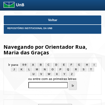
Skip
Voltar
navigation
REPOSITÓRIO INSTITUCIONAL DA UNB
Navegando por Orientador Rua,
Maria das Graças
Ir para:
0-9
A
B
C
D
E
F
G
H
I
J
K
L
M
N
O
P
Q
R
S
T
U
V
W
X
Y
Z
ou entre com as primeiras letras: