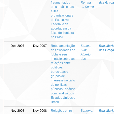
fragmentado :
Renata
das Graç
uma análise das
de Souza
elites
organizacionais
do Executivo
Federal e da
abordagem da
faixa de fronteira
no Brasil
Dez-2007
Dez-2007
Regulamentação
Santos,
Rua, Mari
das atividades de
Luiz
das Graç
lobby e seu
Alberto
impacto sobre as
dos
relações entre
políticos,
burocratas e
grupos de
interesse no ciclo
de políticas
públicas : análise
comparativa dos
Estados Unidos e
Brasil
Nov-2008
Nov-2008
Relações entre
Bonome,
Rua, Mari