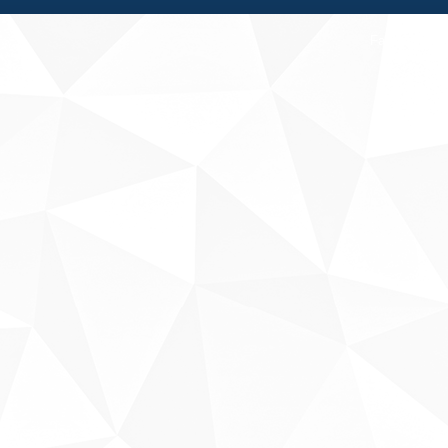
Fale conosco
Sobre