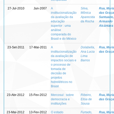
27-Jul-2010
Jun-2007
A
Silva,
Rua, Mari
institucionalização
Mônica
das Graç
da avaliação da
Aparecida
Santuario,
educação
da Rocha
Armando
superior : uma
Alcántara
análise
comparada do
Brasil e do México
23-Set-2011
17-Mai-2011
A
Dolabella,
Rua, Mari
institucionalização
Ana Lucia
das Graç
da avaliação de
Lima
impactos sociais e
Barros
o processo de
tomada de
decisão de
projetos
hidrelétricos no
Brasil
23-Abr-2012
15-Fev-2012
Mercosul : sobre
Ribeiro,
Rua, Mari
democracia e
Elisa de
das Graç
instituições
Sousa
23-Mai-2012
13-Fev-2012
O estado
Furtado,
Rua, Mari