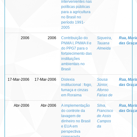
intervenientes nas
políticas públicas
para a agricultura
no Brasil no
período 1991-
2005
2006
2006
Contribuição do
Siqueira,
Rua, Mari
PNMA I, PNMA II e
Tauana
das Graç
do PPG7 para o
Almeida
fortalecimento das
instituições
ambientais no
Brasil
17-Mar-2006
17-Mar-2006
Dislexia
Sousa
Rua, Mari
institucional : fogo,
Júnior,
das Graç
fumaça e cinzas
Afonso
em Roraima
Farias de
Abr-2006
Abr-2006
A implementação
Silva,
Rua, Mari
do controle da
Francisco
das Graç
lavagem de
de Assis
dinheiro no Brasil
Campos
e EUA em
da
perspectiva
comparada