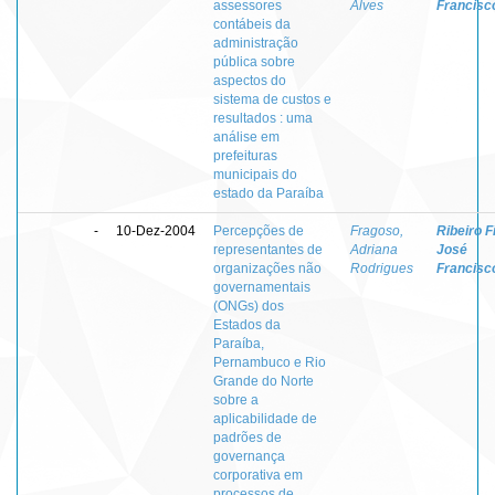
assessores
Alves
Francisc
contábeis da
administração
pública sobre
aspectos do
sistema de custos e
resultados : uma
análise em
prefeituras
municipais do
estado da Paraíba
-
10-Dez-2004
Percepções de
Fragoso,
Ribeiro Fi
representantes de
Adriana
José
organizações não
Rodrigues
Francisc
governamentais
(ONGs) dos
Estados da
Paraíba,
Pernambuco e Rio
Grande do Norte
sobre a
aplicabilidade de
padrões de
governança
corporativa em
processos de