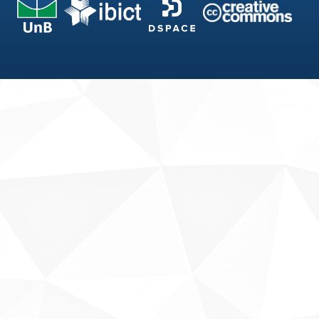
Fale conosco
Sobre