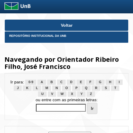
Skip
Voltar
navigation
REPOSITÓRIO INSTITUCIONAL DA UNB
Navegando por Orientador Ribeiro
Filho, José Francisco
Ir para:
0-9
A
B
C
D
E
F
G
H
I
J
K
L
M
N
O
P
Q
R
S
T
U
V
W
X
Y
Z
ou entre com as primeiras letras: