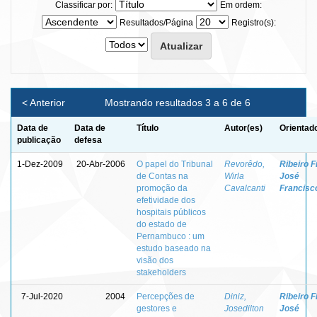
Classificar por:
Em ordem:
Resultados/Página
Registro(s):
< Anterior
Mostrando resultados 3 a 6 de 6
Data de
Data de
Título
Autor(es)
Orientad
publicação
defesa
1-Dez-2009
20-Abr-2006
O papel do Tribunal
Revorêdo,
Ribeiro Fi
de Contas na
Wirla
José
promoção da
Cavalcanti
Francisc
efetividade dos
hospitais públicos
do estado de
Pernambuco : um
estudo baseado na
visão dos
stakeholders
7-Jul-2020
2004
Percepções de
Diniz,
Ribeiro Fi
gestores e
Josedilton
José