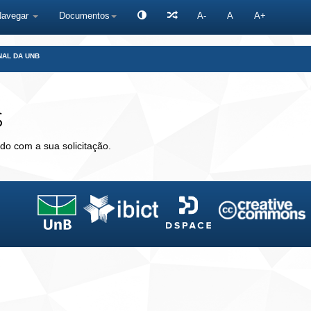
Navegar
Documentos
A-
A
A+
NAL DA UNB
s
do com a sua solicitação.