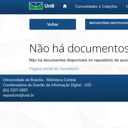
Comunidades e Coleções
Skip
REPOSITÓRIO INSTITUCIO
Voltar
navigation
Não há documento
Não há documentos disponíveis no repositório de acor
Página inicial do repositório
Universidade de Brasília - Biblioteca Central
Coordenadoria de Gestão da Informação Digital - GID
(61) 3107-2683
repositorio@unb.br