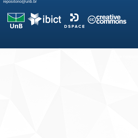
repositorio@unb.br
Fale conosco
Sobre