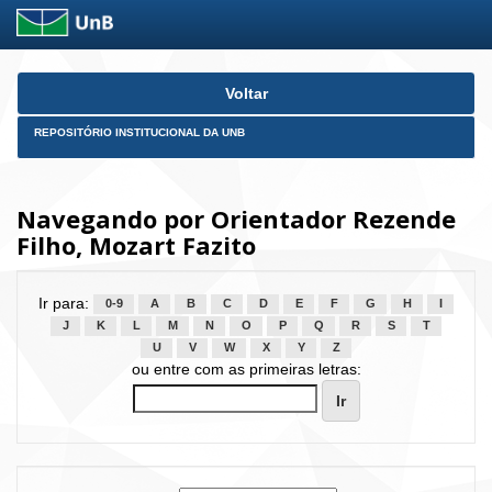
Skip
Voltar
navigation
REPOSITÓRIO INSTITUCIONAL DA UNB
Navegando por Orientador Rezende
Filho, Mozart Fazito
Ir para:
0-9
A
B
C
D
E
F
G
H
I
J
K
L
M
N
O
P
Q
R
S
T
U
V
W
X
Y
Z
ou entre com as primeiras letras: