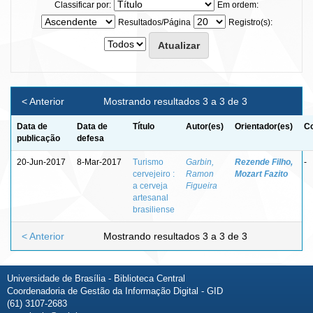
Classificar por:
Em ordem:
Resultados/Página
Registro(s):
< Anterior
Mostrando resultados 3 a 3 de 3
Data de
Data de
Título
Autor(es)
Orientador(es)
Co
publicação
defesa
20-Jun-2017
8-Mar-2017
Turismo
Garbin,
Rezende Filho,
-
cervejeiro :
Ramon
Mozart Fazito
a cerveja
Figueira
artesanal
brasiliense
< Anterior
Mostrando resultados 3 a 3 de 3
Universidade de Brasília - Biblioteca Central
Coordenadoria de Gestão da Informação Digital - GID
(61) 3107-2683