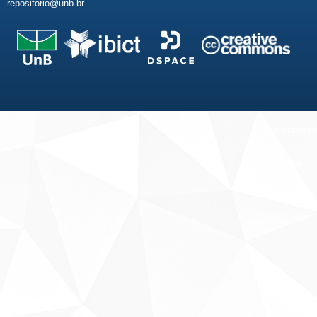
repositorio@unb.br
Fale conosco
Sobre