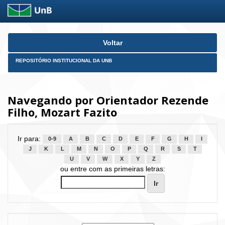
Skip
Voltar
navigation
REPOSITÓRIO INSTITUCIONAL DA UNB
Navegando por Orientador Rezende
Filho, Mozart Fazito
Ir para:
0-9
A
B
C
D
E
F
G
H
I
J
K
L
M
N
O
P
Q
R
S
T
U
V
W
X
Y
Z
ou entre com as primeiras letras: