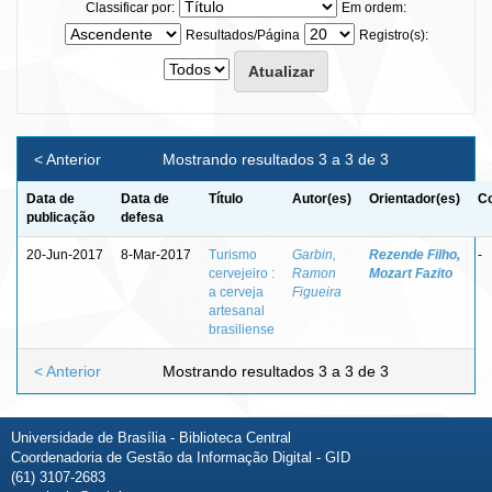
Classificar por:
Em ordem:
Resultados/Página
Registro(s):
< Anterior
Mostrando resultados 3 a 3 de 3
Data de
Data de
Título
Autor(es)
Orientador(es)
Co
publicação
defesa
20-Jun-2017
8-Mar-2017
Turismo
Garbin,
Rezende Filho,
-
cervejeiro :
Ramon
Mozart Fazito
a cerveja
Figueira
artesanal
brasiliense
< Anterior
Mostrando resultados 3 a 3 de 3
Universidade de Brasília - Biblioteca Central
Coordenadoria de Gestão da Informação Digital - GID
(61) 3107-2683