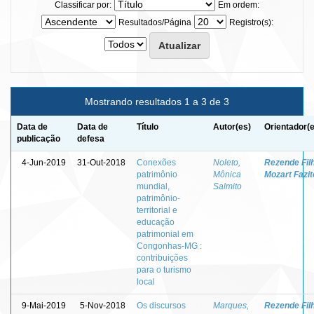
Classificar por:
Em ordem:
Resultados/Página
Registro(s):
Mostrando resultados 1 a 3 de 3
Data de
Data de
Título
Autor(es)
Orientador(
publicação
defesa
4-Jun-2019
31-Out-2018
Conexões
Noleto,
Rezende Fil
patrimônio
Mônica
Mozart Fazit
mundial,
Salmito
patrimônio-
territorial e
educação
patrimonial em
Congonhas-MG :
contribuições
para o turismo
local
9-Mai-2019
5-Nov-2018
Os discursos
Marques,
Rezende Fil