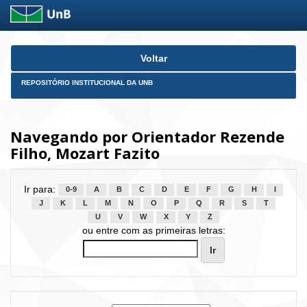
Skip
Voltar
navigation
REPOSITÓRIO INSTITUCIONAL DA UNB
Navegando por Orientador Rezende
Filho, Mozart Fazito
Ir para:
0-9
A
B
C
D
E
F
G
H
I
J
K
L
M
N
O
P
Q
R
S
T
U
V
W
X
Y
Z
ou entre com as primeiras letras: