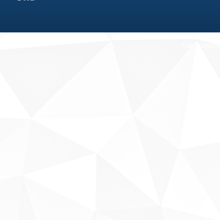
Fale conosco
Sobre