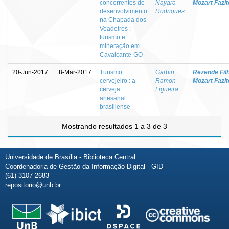
concorrentes de
Nayara
Mozart Fazit
desenvolvimento
Rodrigues
na Chapada dos
Veadeiros :
turismo e
mineração em
Cavalcante-GO
20-Jun-2017
8-Mar-2017
Turismo
Garbin,
Rezende Fil
cervejeiro : a
Ramon
Mozart Fazit
cerveja
Figueira
artesanal
brasiliense
Mostrando resultados 1 a 3 de 3
Universidade de Brasília - Biblioteca Central
Coordenadoria de Gestão da Informação Digital - GID
(61) 3107-2683
repositorio@unb.br