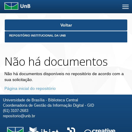
Skip
Voltar
navigation
REPOSITÓRIO INSTITUCIONAL DA UNB
Não há documentos
Não há documentos disponíveis no repositório de acordo com a
sua solicitação.
Página inicial do repositório
Universidade de Brasília - Biblioteca Central
Coordenadoria de Gestão da Informação Digital - GID
(61) 3107-2683
repositorio@unb.br