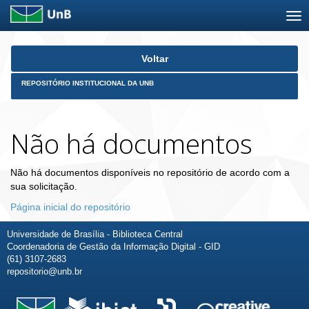
Skip
Voltar
navigation
REPOSITÓRIO INSTITUCIONAL DA UNB
Não há documentos
Não há documentos disponíveis no repositório de acordo com a
sua solicitação.
Página inicial do repositório
Universidade de Brasília - Biblioteca Central
Coordenadoria de Gestão da Informação Digital - GID
(61) 3107-2683
repositorio@unb.br