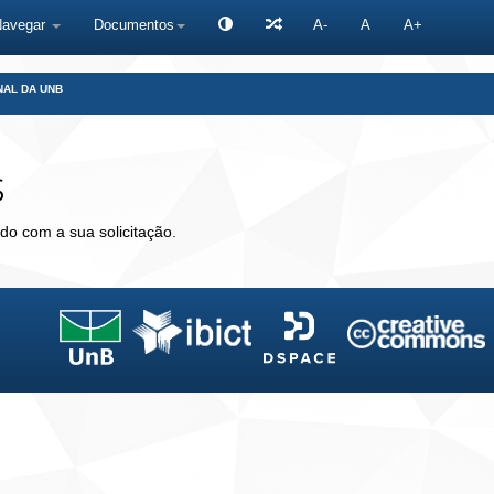
Navegar
Documentos
A-
A
A+
NAL DA UNB
s
do com a sua solicitação.