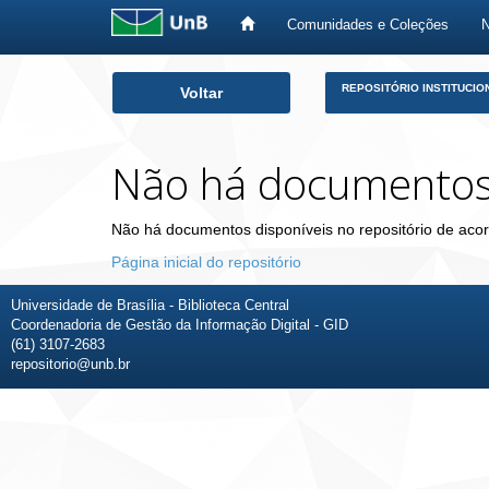
Comunidades e Coleções
Skip
REPOSITÓRIO INSTITUCIO
Voltar
navigation
Não há documento
Não há documentos disponíveis no repositório de acor
Página inicial do repositório
Universidade de Brasília - Biblioteca Central
Coordenadoria de Gestão da Informação Digital - GID
(61) 3107-2683
repositorio@unb.br