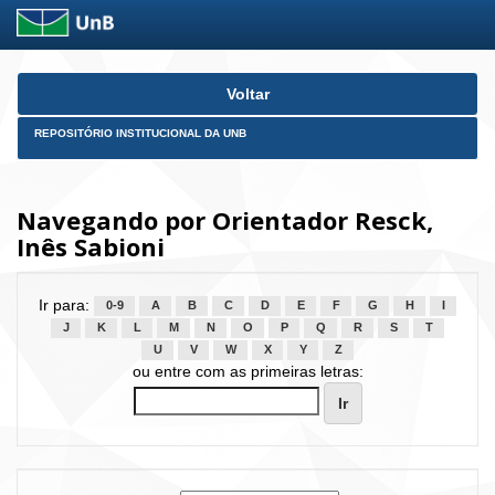
Skip
Voltar
navigation
REPOSITÓRIO INSTITUCIONAL DA UNB
Navegando por Orientador Resck,
Inês Sabioni
Ir para:
0-9
A
B
C
D
E
F
G
H
I
J
K
L
M
N
O
P
Q
R
S
T
U
V
W
X
Y
Z
ou entre com as primeiras letras: