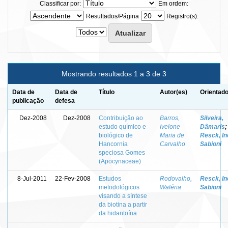
Classificar por:
Em ordem:
Resultados/Página
Registro(s):
Mostrando resultados 1 a 3 de 3
Data de
Data de
Título
Autor(es)
Orientado
publicação
defesa
Dez-2008
Dez-2008
Contribuição ao
Barros,
Silveira,
estudo químico e
Ivelone
Dâmaris
;
biológico de
Maria de
Resck, In
Hancornia
Carvalho
Sabioni
speciosa Gomes
(Apocynaceae)
8-Jul-2011
22-Fev-2008
Estudos
Rodovalho,
Resck, In
metodológicos
Waléria
Sabioni
visando a síntese
da biotina a partir
da hidantoína