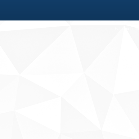
Fale conosco
Sobre