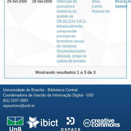
29-Set-2006
29-Set-2006
Obtenção de
Silva,
Resck, In
precusores
Carlos
Sabioni
sintéticos do
Roberto da
acetato de
(3E,8Z,11Z)-3,8,11-
tetradecatrienila,
componente
principal do
feromônio sexual
da mariposa
Scrobipalpuloides
absoluta, praga da
cultura de tomates
Mostrando resultados 1 a 3 de 3
Universidade de Brasília - Biblioteca Central
Coordenadoria de Gestão da Informação Digital - GID
(61) 3107-2683
repositorio@unb.br