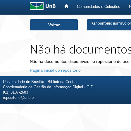
Comunidades e Coleções
Skip
REPOSITÓRIO INSTITUCIO
Voltar
navigation
Não há documento
Não há documentos disponíveis no repositório de acor
Página inicial do repositório
Universidade de Brasília - Biblioteca Central
Coordenadoria de Gestão da Informação Digital - GID
(61) 3107-2683
repositorio@unb.br