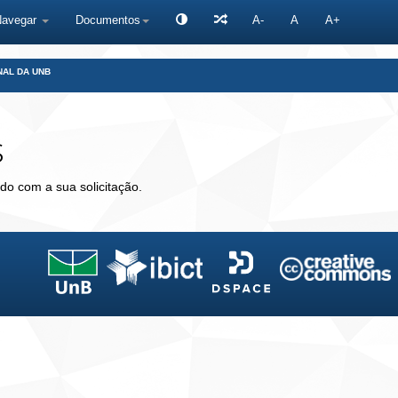
Navegar
Documentos
A-
A
A+
NAL DA UNB
s
do com a sua solicitação.