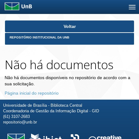
Skip
Voltar
navigation
REPOSITÓRIO INSTITUCIONAL DA UNB
Não há documentos
Não há documentos disponíveis no repositório de acordo com a
sua solicitação.
Página inicial do repositório
Universidade de Brasília - Biblioteca Central
Coordenadoria de Gestão da Informação Digital - GID
(61) 3107-2683
repositorio@unb.br