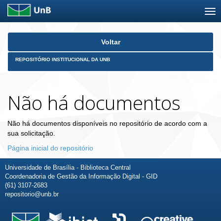
Skip
Voltar
navigation
REPOSITÓRIO INSTITUCIONAL DA UNB
Não há documentos
Não há documentos disponíveis no repositório de acordo com a
sua solicitação.
Página inicial do repositório
Universidade de Brasília - Biblioteca Central
Coordenadoria de Gestão da Informação Digital - GID
(61) 3107-2683
repositorio@unb.br