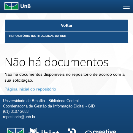
Skip
Voltar
navigation
REPOSITÓRIO INSTITUCIONAL DA UNB
Não há documentos
Não há documentos disponíveis no repositório de acordo com a
sua solicitação.
Página inicial do repositório
Universidade de Brasília - Biblioteca Central
Coordenadoria de Gestão da Informação Digital - GID
(61) 3107-2683
repositorio@unb.br