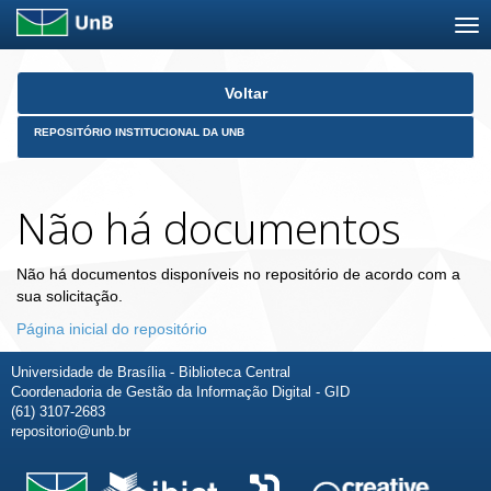
Skip
Voltar
navigation
REPOSITÓRIO INSTITUCIONAL DA UNB
Não há documentos
Não há documentos disponíveis no repositório de acordo com a
sua solicitação.
Página inicial do repositório
Universidade de Brasília - Biblioteca Central
Coordenadoria de Gestão da Informação Digital - GID
(61) 3107-2683
repositorio@unb.br