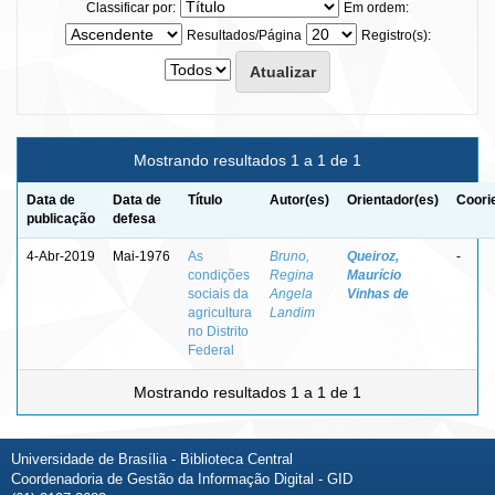
Classificar por:
Em ordem:
Resultados/Página
Registro(s):
Mostrando resultados 1 a 1 de 1
Data de
Data de
Título
Autor(es)
Orientador(es)
Coori
publicação
defesa
4-Abr-2019
Mai-1976
As
Bruno,
Queiroz,
-
condições
Regina
Maurício
sociais da
Angela
Vinhas de
agricultura
Landim
no Distrito
Federal
Mostrando resultados 1 a 1 de 1
Universidade de Brasília - Biblioteca Central
Coordenadoria de Gestão da Informação Digital - GID