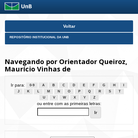
Skip
Voltar
navigation
REPOSITÓRIO INSTITUCIONAL DA UNB
Navegando por Orientador Queiroz,
Maurício Vinhas de
Ir para:
0-9
A
B
C
D
E
F
G
H
I
J
K
L
M
N
O
P
Q
R
S
T
U
V
W
X
Y
Z
ou entre com as primeiras letras: