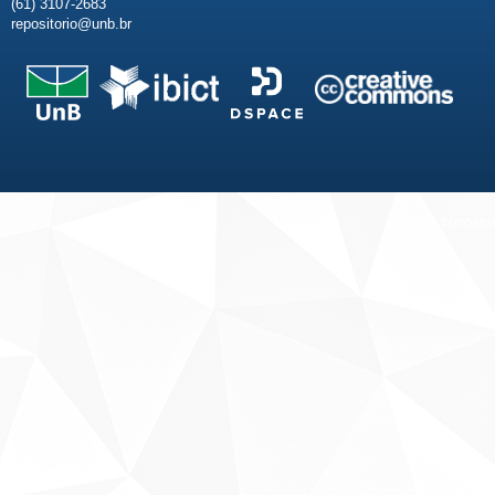
(61) 3107-2683
repositorio@unb.br
Fale conosco
Sobre