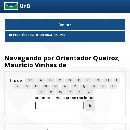
Skip
Voltar
navigation
REPOSITÓRIO INSTITUCIONAL DA UNB
Navegando por Orientador Queiroz,
Maurício Vinhas de
Ir para:
0-9
A
B
C
D
E
F
G
H
I
J
K
L
M
N
O
P
Q
R
S
T
U
V
W
X
Y
Z
ou entre com as primeiras letras: