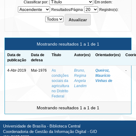
Classificar por:
Em ordem:
Resultados/Página
Registro(s):
Mostrando resultados 1 a 1 de 1
Data de
Data de
Título
Autor(es)
Orientador(es)
Coori
publicação
defesa
4-Abr-2019
Mai-1976
As
Bruno,
Queiroz,
-
condições
Regina
Maurício
sociais da
Angela
Vinhas de
agricultura
Landim
no Distrito
Federal
Mostrando resultados 1 a 1 de 1
Universidade de Brasília - Biblioteca Central
Coordenadoria de Gestão da Informação Digital - GID