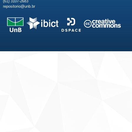
(61) 3107-2683
repositorio@unb.br
Fale conosco
Sobre