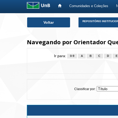
Comunidades e Coleções
Skip
REPOSITÓRIO INSTITUCIO
Voltar
navigation
Navegando por Orientador Quei
Ir para:
0-9
A
B
C
D
E
Classificar por: