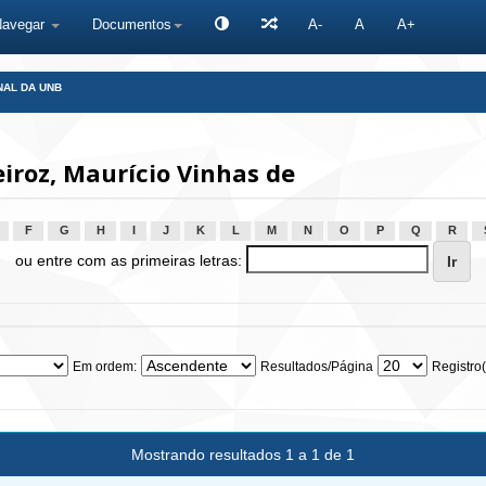
Navegar
Documentos
A-
A
A+
NAL DA UNB
roz, Maurício Vinhas de
F
G
H
I
J
K
L
M
N
O
P
Q
R
ou entre com as primeiras letras:
Em ordem:
Resultados/Página
Registro(
Mostrando resultados 1 a 1 de 1