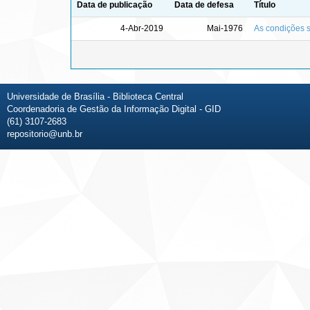
Data de publicação
Data de defesa
Título
4-Abr-2019
Mai-1976
As condições so
Universidade de Brasília - Biblioteca Central
Coordenadoria de Gestão da Informação Digital - GID
(61) 3107-2683
repositorio@unb.br