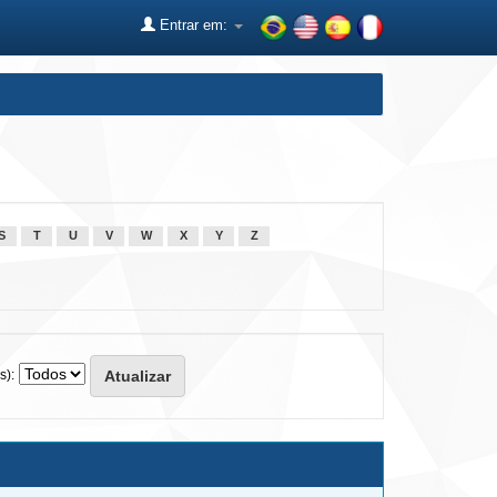
Entrar em:
S
T
U
V
W
X
Y
Z
s):