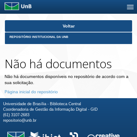
Skip
Voltar
navigation
REPOSITÓRIO INSTITUCIONAL DA UNB
Não há documentos
Não há documentos disponíveis no repositório de acordo com a
sua solicitação.
Página inicial do repositório
Universidade de Brasília - Biblioteca Central
Coordenadoria de Gestão da Informação Digital - GID
(61) 3107-2683
repositorio@unb.br