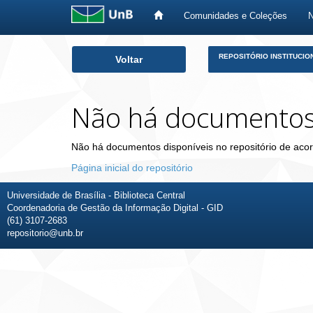
Comunidades e Coleções
Skip
REPOSITÓRIO INSTITUCIO
Voltar
navigation
Não há documento
Não há documentos disponíveis no repositório de acor
Página inicial do repositório
Universidade de Brasília - Biblioteca Central
Coordenadoria de Gestão da Informação Digital - GID
(61) 3107-2683
repositorio@unb.br