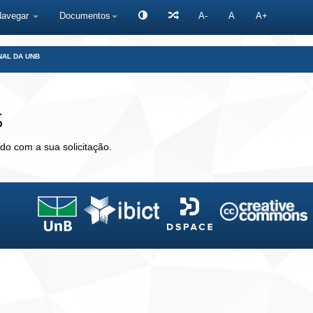
Navegar
Documentos
A-
A
A+
NAL DA UNB
s
do com a sua solicitação.