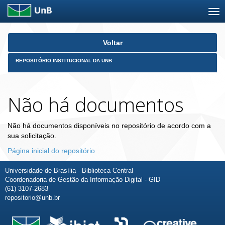
Skip
Voltar
navigation
REPOSITÓRIO INSTITUCIONAL DA UNB
Não há documentos
Não há documentos disponíveis no repositório de acordo com a
sua solicitação.
Página inicial do repositório
Universidade de Brasília - Biblioteca Central
Coordenadoria de Gestão da Informação Digital - GID
(61) 3107-2683
repositorio@unb.br