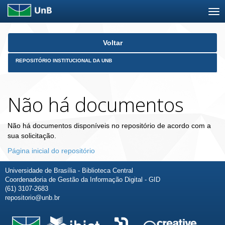
Skip
Voltar
navigation
REPOSITÓRIO INSTITUCIONAL DA UNB
Não há documentos
Não há documentos disponíveis no repositório de acordo com a
sua solicitação.
Página inicial do repositório
Universidade de Brasília - Biblioteca Central
Coordenadoria de Gestão da Informação Digital - GID
(61) 3107-2683
repositorio@unb.br