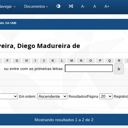
Navegar
Documentos
A-
A
A+
NAL DA UNB
eira, Diego Madureira de
F
G
H
I
J
K
L
M
N
O
P
Q
R
ou entre com as primeiras letras:
Em ordem:
Resultados/Página
Registro(
Mostrando resultados 1 a 2 de 2