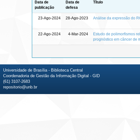
Data de
Data de
Título
publicação
defesa
23-Ago-2024
28-Ago-2023
Análise da expressão do 
22-Ago-2024
4-Mar-2024
Estudo de polimorfismos re
prognóstico em câncer de
Universidade de Brasília - Biblioteca Central
Coordenadoria de Gestão da Informação Digital - GID
(61) 3107-2683
repositorio@unb.br