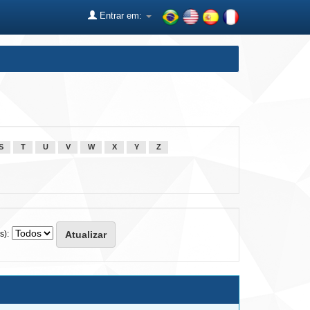
Entrar em:
S
T
U
V
W
X
Y
Z
s):