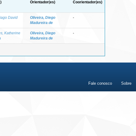
)
Orientador(es)
Coorientador(es)
hiago David
Oliveira, Diego
-
Madureira de
s, Katherine
Oliveira, Diego
-
a
Madureira de
Fale conosco
Sobre