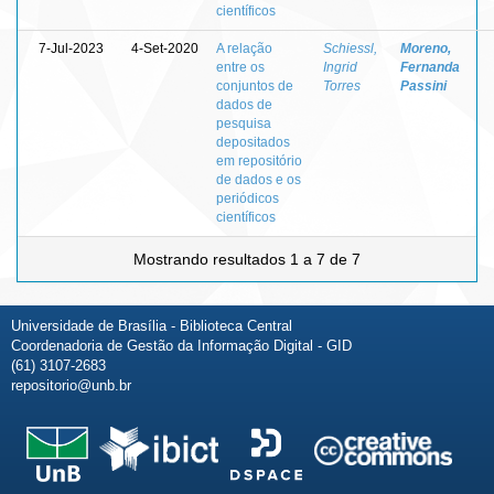
científicos
7-Jul-2023
4-Set-2020
A relação
Schiessl,
Moreno,
entre os
Ingrid
Fernanda
conjuntos de
Torres
Passini
dados de
pesquisa
depositados
em repositório
de dados e os
periódicos
científicos
Mostrando resultados 1 a 7 de 7
Universidade de Brasília - Biblioteca Central
Coordenadoria de Gestão da Informação Digital - GID
(61) 3107-2683
repositorio@unb.br