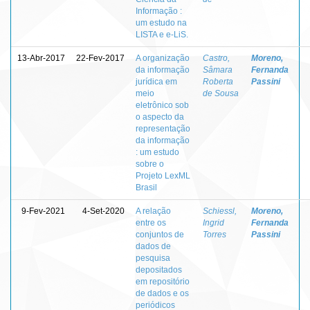
Informação :
um estudo na
LISTA e e-LiS.
13-Abr-2017
22-Fev-2017
A organização
Castro,
Moreno,
da informação
Sâmara
Fernanda
jurídica em
Roberta
Passini
meio
de Sousa
eletrônico sob
o aspecto da
representação
da informação
: um estudo
sobre o
Projeto LexML
Brasil
9-Fev-2021
4-Set-2020
A relação
Schiessl,
Moreno,
entre os
Ingrid
Fernanda
conjuntos de
Torres
Passini
dados de
pesquisa
depositados
em repositório
de dados e os
periódicos