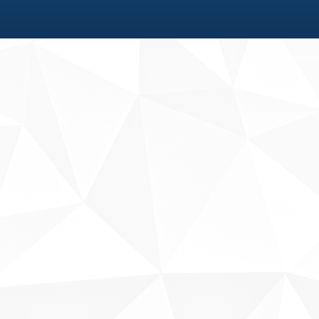
Fale conosco
Sobre