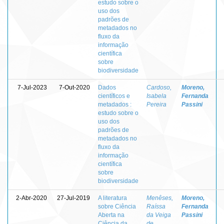
estudo sobre o
uso dos
padrões de
metadados no
fluxo da
informação
científica
sobre
biodiversidade
7-Jul-2023
7-Out-2020
Dados
Cardoso,
Moreno,
científicos e
Isabela
Fernanda
metadados :
Pereira
Passini
estudo sobre o
uso dos
padrões de
metadados no
fluxo da
informação
científica
sobre
biodiversidade
2-Abr-2020
27-Jul-2019
A literatura
Menêses,
Moreno,
sobre Ciência
Raíssa
Fernanda
Aberta na
da Veiga
Passini
Ciência da
de