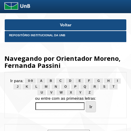
Skip
Voltar
navigation
REPOSITÓRIO INSTITUCIONAL DA UNB
Navegando por Orientador Moreno,
Fernanda Passini
Ir para:
0-9
A
B
C
D
E
F
G
H
I
J
K
L
M
N
O
P
Q
R
S
T
U
V
W
X
Y
Z
ou entre com as primeiras letras: