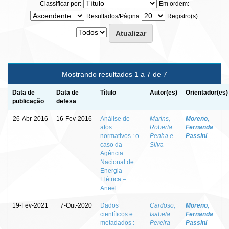
Classificar por:
Em ordem:
Resultados/Página
Registro(s):
Mostrando resultados 1 a 7 de 7
Data de
Data de
Título
Autor(es)
Orientador(es)
publicação
defesa
26-Abr-2016
16-Fev-2016
Análise de
Marins,
Moreno,
atos
Roberta
Fernanda
normativos : o
Penha e
Passini
caso da
Silva
Agência
Nacional de
Energia
Elétrica –
Aneel
19-Fev-2021
7-Out-2020
Dados
Cardoso,
Moreno,
científicos e
Isabela
Fernanda
metadados :
Pereira
Passini