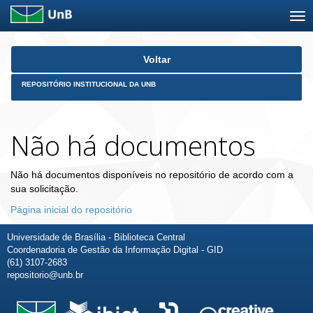
Skip
Voltar
navigation
REPOSITÓRIO INSTITUCIONAL DA UNB
Não há documentos
Não há documentos disponíveis no repositório de acordo com a
sua solicitação.
Página inicial do repositório
Universidade de Brasília - Biblioteca Central
Coordenadoria de Gestão da Informação Digital - GID
(61) 3107-2683
repositorio@unb.br