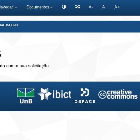
Navegar
Documentos
A-
A
A+
NAL DA UNB
s
do com a sua solicitação.