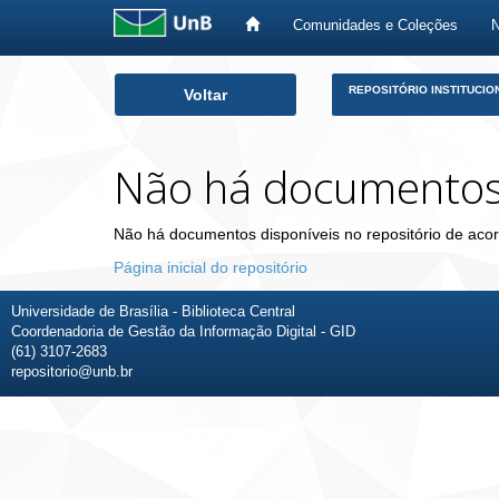
Comunidades e Coleções
Skip
REPOSITÓRIO INSTITUCIO
Voltar
navigation
Não há documento
Não há documentos disponíveis no repositório de acor
Página inicial do repositório
Universidade de Brasília - Biblioteca Central
Coordenadoria de Gestão da Informação Digital - GID
(61) 3107-2683
repositorio@unb.br