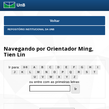
Skip
Voltar
navigation
REPOSITÓRIO INSTITUCIONAL DA UNB
Navegando por Orientador Ming,
Tien Lin
Ir para:
0-9
A
B
C
D
E
F
G
H
I
J
K
L
M
N
O
P
Q
R
S
T
U
V
W
X
Y
Z
ou entre com as primeiras letras: