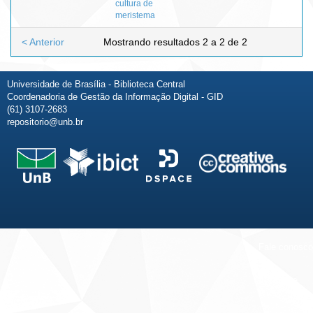
cultura de
meristema
< Anterior
Mostrando resultados 2 a 2 de 2
Universidade de Brasília - Biblioteca Central
Coordenadoria de Gestão da Informação Digital - GID
(61) 3107-2683
repositorio@unb.br
Fale conosco
Sobre