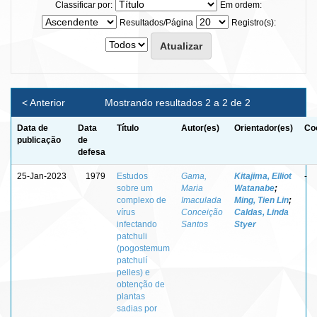
Classificar por:
Em ordem:
Resultados/Página
Registro(s):
< Anterior
Mostrando resultados 2 a 2 de 2
Data de
Data
Título
Autor(es)
Orientador(es)
Co
publicação
de
defesa
25-Jan-2023
1979
Estudos
Gama,
Kitajima, Elliot
-
sobre um
Maria
Watanabe
;
complexo de
Imaculada
Ming, Tien Lin
;
vírus
Conceição
Caldas, Linda
infectando
Santos
Styer
patchuli
(pogostemum
patchulí
pelles) e
obtenção de
plantas
sadias por