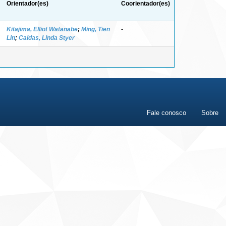
Orientador(es)
Coorientador(es)
Kitajima, Elliot Watanabe
;
Ming, Tien
-
Lin
;
Caldas, Linda Styer
Fale conosco
Sobre