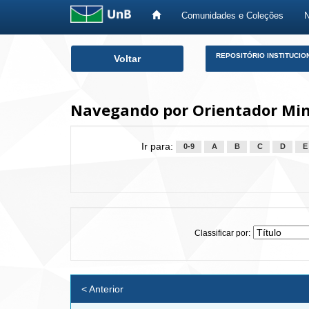
Comunidades e Coleções
Skip
REPOSITÓRIO INSTITUCIO
Voltar
navigation
Navegando por Orientador Ming
Ir para:
0-9
A
B
C
D
E
Classificar por:
< Anterior