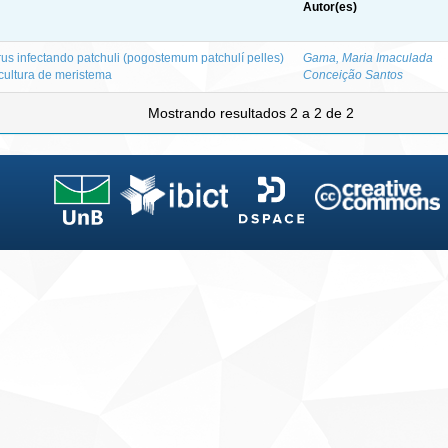
Autor(es)
us infectando patchuli (pogostemum patchulí pelles)
Gama, Maria Imaculada
cultura de meristema
Conceição Santos
Mostrando resultados 2 a 2 de 2