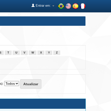
Entrar em:
S
T
U
V
W
X
Y
Z
s):