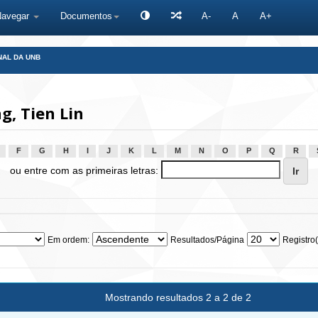
Navegar
Documentos
A-
A
A+
NAL DA UNB
, Tien Lin
F
G
H
I
J
K
L
M
N
O
P
Q
R
ou entre com as primeiras letras:
Em ordem:
Resultados/Página
Registro(
Mostrando resultados 2 a 2 de 2