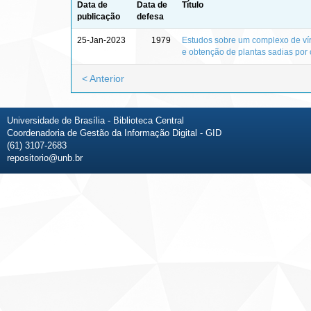
Data de
Data de
Título
publicação
defesa
25-Jan-2023
1979
Estudos sobre um complexo de vír
e obtenção de plantas sadias por 
< Anterior
Universidade de Brasília - Biblioteca Central
Coordenadoria de Gestão da Informação Digital - GID
(61) 3107-2683
repositorio@unb.br