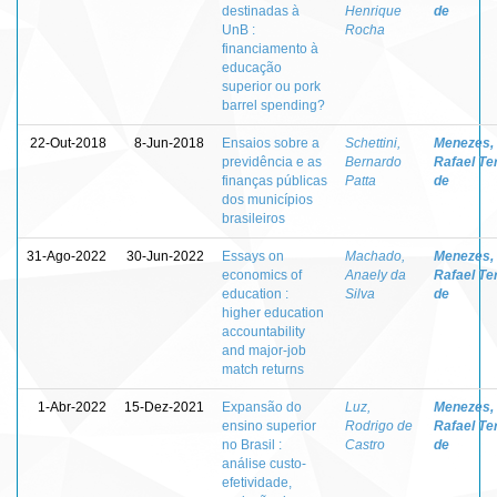
destinadas à
Henrique
de
UnB :
Rocha
financiamento à
educação
superior ou pork
barrel spending?
22-Out-2018
8-Jun-2018
Ensaios sobre a
Schettini,
Menezes,
previdência e as
Bernardo
Rafael Te
finanças públicas
Patta
de
dos municípios
brasileiros
31-Ago-2022
30-Jun-2022
Essays on
Machado,
Menezes,
economics of
Anaely da
Rafael Te
education :
Silva
de
higher education
accountability
and major-job
match returns
1-Abr-2022
15-Dez-2021
Expansão do
Luz,
Menezes,
ensino superior
Rodrigo de
Rafael Te
no Brasil :
Castro
de
análise custo-
efetividade,