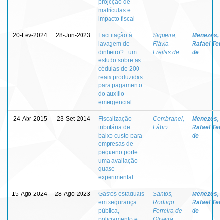
projeção de
matrículas e
impacto fiscal
20-Fev-2024
28-Jun-2023
Facilitação à
Siqueira,
Menezes,
lavagem de
Flávia
Rafael Te
dinheiro? : um
Freitas de
de
estudo sobre as
cédulas de 200
reais produzidas
para pagamento
do auxílio
emergencial
24-Abr-2015
23-Set-2014
Fiscalização
Cembranel,
Menezes,
tributária de
Fábio
Rafael Te
baixo custo para
de
empresas de
pequeno porte :
uma avaliação
quase-
experimental
15-Ago-2024
28-Ago-2023
Gastos estaduais
Santos,
Menezes,
em segurança
Rodrigo
Rafael Te
pública,
Ferreira de
de
policiamento e
Oliveira