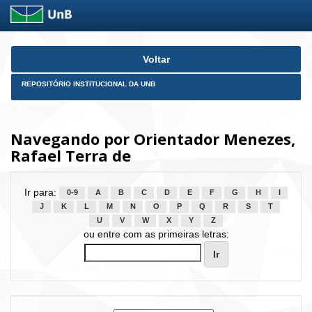
Skip
Voltar
navigation
REPOSITÓRIO INSTITUCIONAL DA UNB
Navegando por Orientador Menezes,
Rafael Terra de
Ir para:
0-9
A
B
C
D
E
F
G
H
I
J
K
L
M
N
O
P
Q
R
S
T
U
V
W
X
Y
Z
ou entre com as primeiras letras: