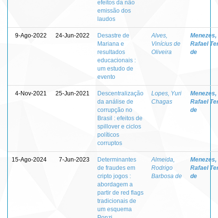
efeitos da não
emissão dos
laudos
9-Ago-2022
24-Jun-2022
Desastre de
Alves,
Menezes,
Mariana e
Vinícius de
Rafael Te
resultados
Oliveira
de
educacionais :
um estudo de
evento
4-Nov-2021
25-Jun-2021
Descentralização
Lopes, Yuri
Menezes,
da análise de
Chagas
Rafael Te
corrupção no
de
Brasil : efeitos de
spillover e ciclos
políticos
corruptos
15-Ago-2024
7-Jun-2023
Determinantes
Almeida,
Menezes,
de fraudes em
Rodrigo
Rafael Te
cripto jogos :
Barbosa de
de
abordagem a
partir de red flags
tradicionais de
um esquema
Ponzi