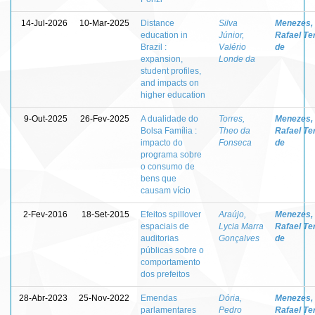
14-Jul-2026
10-Mar-2025
Distance
Silva
Menezes,
education in
Júnior,
Rafael Te
Brazil :
Valério
de
expansion,
Londe da
student profiles,
and impacts on
higher education
9-Out-2025
26-Fev-2025
A dualidade do
Torres,
Menezes,
Bolsa Família :
Theo da
Rafael Te
impacto do
Fonseca
de
programa sobre
o consumo de
bens que
causam vício
2-Fev-2016
18-Set-2015
Efeitos spillover
Araújo,
Menezes,
espaciais de
Lycia Marra
Rafael Te
auditorias
Gonçalves
de
públicas sobre o
comportamento
dos prefeitos
28-Abr-2023
25-Nov-2022
Emendas
Dória,
Menezes,
parlamentares
Pedro
Rafael Te