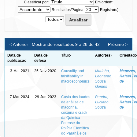
Classificar por:
Em ordem:
Resultados/Página
Registro(s):
< Anterior
Mostrando resultados 9 a 28 de 42
Próximo >
Data de
Data de
Título
Autor(es)
Orientado
publicação
defesa
3-Mai-2021
25-Nov-2020
Causality and
Marinho,
Menezes,
falsifiability in
Leonardo
Rafael Te
macroeconomics
Sousa
de
Gomes
7-Mar-2024
29-Jun-2023
Custo dos laudos
Pereira,
Menezes,
de análise de
Luciano
Rafael Te
maconha,
Souza
de
cocaína e crack
da Química
Forense da
Polícia Científica
do Paraná e os