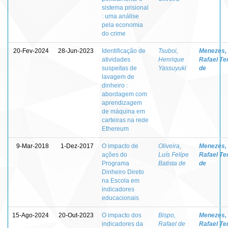
sistema prisional
: uma análise
pela economia
do crime
20-Fev-2024
28-Jun-2023
Identificação de
Tsuboi,
Menezes,
atividades
Henrique
Rafael Te
suspeitas de
Yassuyuki
de
lavagem de
dinheiro :
abordagem com
aprendizagem
de máquina em
carteiras na rede
Ethereum
9-Mar-2018
1-Dez-2017
O impacto de
Oliveira,
Menezes,
ações do
Luís Felipe
Rafael Te
Programa
Batista de
de
Dinheiro Direto
na Escola em
indicadores
educacionais
15-Ago-2024
20-Out-2023
O impacto dos
Bispo,
Menezes,
indicadores da
Rafael de
Rafael Te