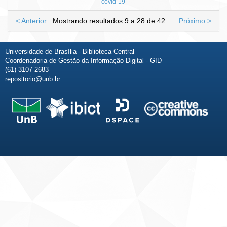
covid-19
< Anterior
Mostrando resultados 9 a 28 de 42
Próximo >
Universidade de Brasília - Biblioteca Central
Coordenadoria de Gestão da Informação Digital - GID
(61) 3107-2683
repositorio@unb.br
Fale conosco
Sobre