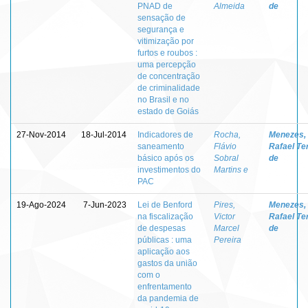
PNAD de
Almeida
de
sensação de
segurança e
vitimização por
furtos e roubos :
uma percepção
de concentração
de criminalidade
no Brasil e no
estado de Goiás
27-Nov-2014
18-Jul-2014
Indicadores de
Rocha,
Menezes,
saneamento
Flávio
Rafael Te
básico após os
Sobral
de
investimentos do
Martins e
PAC
19-Ago-2024
7-Jun-2023
Lei de Benford
Pires,
Menezes,
na fiscalização
Victor
Rafael Te
de despesas
Marcel
de
públicas : uma
Pereira
aplicação aos
gastos da união
com o
enfrentamento
da pandemia de