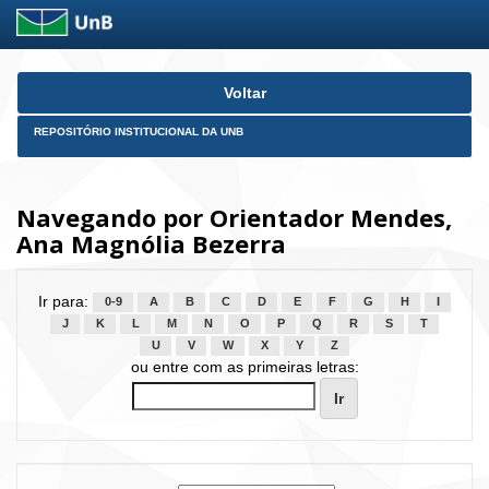
Skip
Voltar
navigation
REPOSITÓRIO INSTITUCIONAL DA UNB
Navegando por Orientador Mendes,
Ana Magnólia Bezerra
Ir para:
0-9
A
B
C
D
E
F
G
H
I
J
K
L
M
N
O
P
Q
R
S
T
U
V
W
X
Y
Z
ou entre com as primeiras letras: