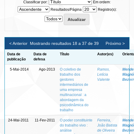
Classificar por:
Em ordem:
Resultados/Página
Registro(s):
< Anterior
Mostrando resultados 18 a 37 de 39
Próximo >
Data de
Data de
Título
Autor(es)
Orient
publicação
defesa
5-Mai-2014
Ago-2013
O coletivo de
Ramos,
Mende
trabalho dos
Letícia
Magnól
gestores
Valente
Bezer
intermediários de
uma empresa
multinacional : a
abordagem da
psicodinâmica do
trabalho
24-Mai-2011
11-Fev-2011
O poder constituinte
Ferreira,
Mende
do trabalho vivo :
João Batista
Magnól
análise
de Oliveira
Bezer