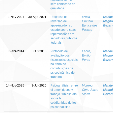
sem certificado de
qualidade
3-Nov-2021
30-Ago-2021
Processo de
Iizuka,
Mende
reversão de
Cláudia
Magnól
aposentadoria :
Eunice dos
Bezer
estudo sobre suas
Passos
repercussões em
servidores públicos
federais
3-Abr-2014
Out-2013
Protocolo de
Facas,
Mende
avaliação dos
Emílio
Magnól
riscos psicossociais
Peres
Bezer
no trabalho -
contribuições da
psicodinâmica do
trabalho
14-Nov-2025
3-Jul-2025
Psicoanálisis : entre
Moreno,
Mende
el amor, deseo y
Olmo Jesus
Magnól
trabajo : un estudio
Sierra
Bezer
sobre la
cotidianidad de los
psicoanalistas.