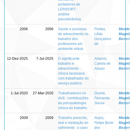
portadores de
LER/DORT :
análise
psicodinâmica
2006
2006
Saúde e processo
Freitas,
Mende
de adoecimento no
Lêda
Magnól
trabalho dos
Gonçalves
Bezer
professores em
de
ambiente virtual
12-Dez-2025
7-Jul-2025
O significante
Antonio,
Mende
trabalho e
Camila de
Magnól
adoecimento :
Araujo
Bezer
clínica lacaniana
com trabalhador do
serviço publico
1-Jul-2020
27-Mar-2020
Trabalhadores no
Duarte,
Mende
divã : contribuições
Fernanda
Magnól
da psicopatologia
Sousa
Bezer
clínica do trabalho
2009
2009
Trabalho prescrito,
Anjos,
Mende
real e mediação do
Felipe Burle
Magnól
sofrimento : o caso
dos
Bezer