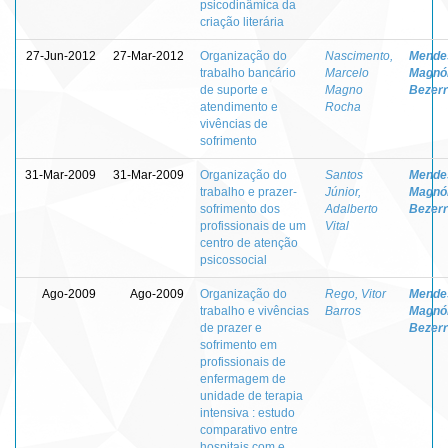
psicodinâmica da
criação literária
27-Jun-2012
27-Mar-2012
Organização do
Nascimento,
Mende
trabalho bancário
Marcelo
Magnól
de suporte e
Magno
Bezer
atendimento e
Rocha
vivências de
sofrimento
31-Mar-2009
31-Mar-2009
Organização do
Santos
Mende
trabalho e prazer-
Júnior,
Magnól
sofrimento dos
Adalberto
Bezer
profissionais de um
Vital
centro de atenção
psicossocial
Ago-2009
Ago-2009
Organização do
Rego, Vitor
Mende
trabalho e vivências
Barros
Magnól
de prazer e
Bezer
sofrimento em
profissionais de
enfermagem de
unidade de terapia
intensiva : estudo
comparativo entre
hospitais com e