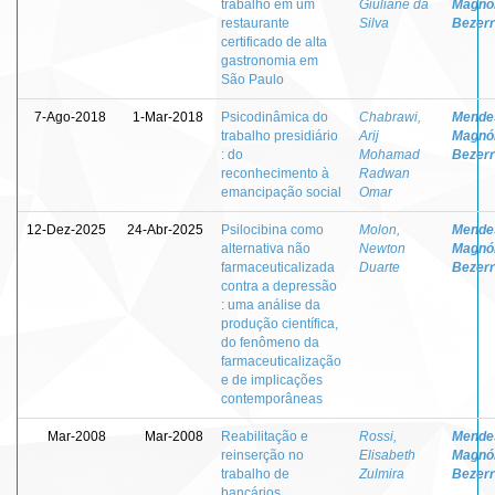
trabalho em um
Giuliane da
Magnól
restaurante
Silva
Bezer
certificado de alta
gastronomia em
São Paulo
7-Ago-2018
1-Mar-2018
Psicodinâmica do
Chabrawi,
Mende
trabalho presidiário
Arij
Magnól
: do
Mohamad
Bezer
reconhecimento à
Radwan
emancipação social
Omar
12-Dez-2025
24-Abr-2025
Psilocibina como
Molon,
Mende
alternativa não
Newton
Magnól
farmaceuticalizada
Duarte
Bezer
contra a depressão
: uma análise da
produção científica,
do fenômeno da
farmaceuticalização
e de implicações
contemporâneas
Mar-2008
Mar-2008
Reabilitação e
Rossi,
Mende
reinserção no
Elisabeth
Magnól
trabalho de
Zulmira
Bezer
bancários