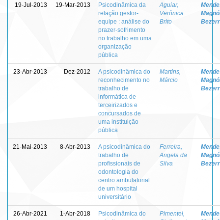
19-Jul-2013
19-Mar-2013
Psicodinâmica da
Aguiar,
Mende
relação gestor-
Verônica
Magnól
equipe : análise do
Brito
Bezer
prazer-sofrimento
no trabalho em uma
organização
pública
23-Abr-2013
Dez-2012
A psicodinâmica do
Martins,
Mende
reconhecimento no
Márcio
Magnól
trabalho de
Bezer
informática de
terceirizados e
concursados de
uma instituição
pública
21-Mai-2013
8-Abr-2013
A psicodinâmica do
Ferreira,
Mende
trabalho de
Angela da
Magnól
profissionais de
Silva
Bezer
odontologia do
centro ambulatorial
de um hospital
universitário
26-Abr-2021
1-Abr-2018
Psicodinâmica do
Pimentel,
Mende