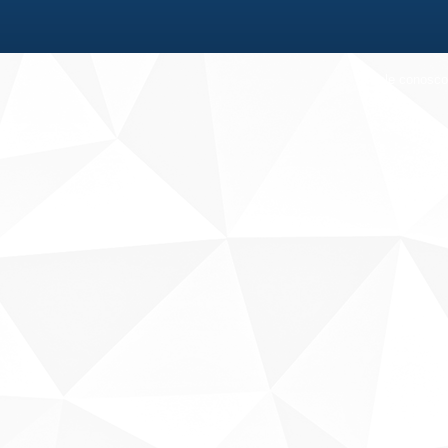
Fale conosco
Sobre